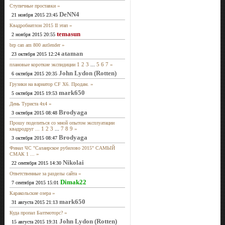
»
Ступичные проставки
DeNN4
21 ноября 2015 23:45
»
Квадробиатлон 2015 II этап
temasun
2 ноября 2015 20:55
»
brp can am 800 autlender
ataman
23 октября 2015 12:24
1
2
3
...
5
6
7
»
плановые короткие экспидиции
John Lydon (Rotten)
6 октября 2015 20:35
»
Грузики на вариатор CF X6. Продам.
mark650
5 октября 2015 19:53
»
День Туриста 4х4
Brodyaga
3 октября 2015 08:48
Прошу поделиться со мной опытом эксплуатации
1
2
3
...
7
8
9
»
квадродруг ...
Brodyaga
3 октября 2015 08:47
Финал ЧС "Салаирское рубилово 2015" САМЫЙ
»
СМАК 1 ...
Nikolai
22 сентября 2015 14:30
»
Ответственные за разделы сайта
Dimak22
7 сентября 2015 15:01
»
Каракольские озера
mark650
31 августа 2015 21:13
»
Куда пропал Балтмоторс?
John Lydon (Rotten)
15 августа 2015 19:31