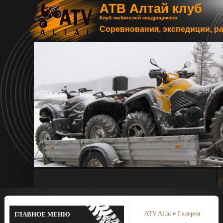
АТВ Алтай клуб
Клуб любителей квадроциклов
Соревнования, экспедиции, р
ATV Altai
»
Галерея
ГЛАВНОЕ МЕНЮ