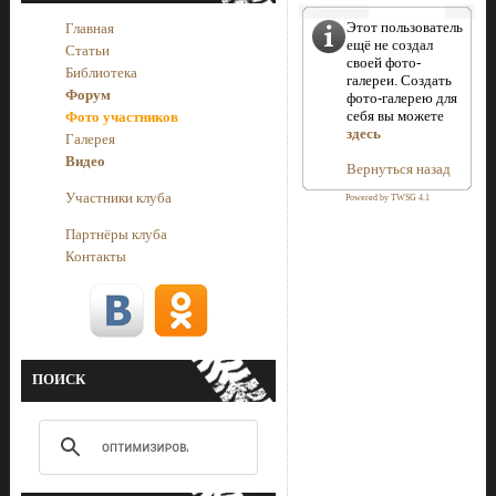
Этот пользователь
Главная
ещё не создал
Статьи
своей фото-
Библиотека
галереи. Создать
Форум
фото-галерею для
себя вы можете
Фото участников
здесь
Галерея
Видео
Вернуться назад
Участники клуба
Powered by TWSG 4.1
Партнёры клуба
Контакты
ПОИСК