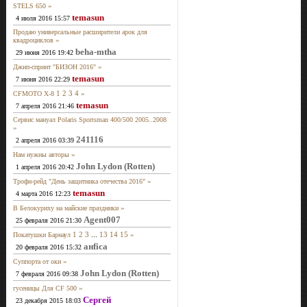
»
STELS 650
temasun
4 июля 2016 15:57
Продаю универсальные расширители арок для
»
квадроциклов
beha-mtha
29 июня 2016 19:42
»
Джип-спринт "БИЗОН 2016"
temasun
7 июня 2016 22:29
1
2
3
4
»
CFMOTO X-8
temasun
7 апреля 2016 21:46
Сервис мануал Polaris Sportsman 400/500 2005..2008
»
241116
2 апреля 2016 03:39
»
Нам нужны авторы
John Lydon (Rotten)
1 апреля 2016 20:42
»
Трофи-рейд "День защитника отечества 2016"
temasun
4 марта 2016 12:23
»
В Белокуриху на майские праздники
Agent007
25 февраля 2016 21:30
1
2
3
...
13
14
15
»
Покатушки Барнаул
анfiса
20 февраля 2016 15:32
»
Суппорта от оки
John Lydon (Rotten)
7 февраля 2016 09:38
»
гусеницы Для CF 500
Сергей
23 декабря 2015 18:03