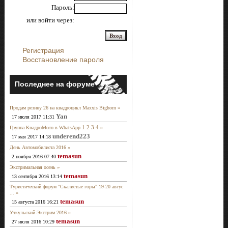
Пароль:
или войти через:
Регистрация
Восстановление пароля
Последнее на форуме
»
Продам резину 26 на квадроцикл Maxxis Bighorn
Yan
17 июля 2017 11:31
1
2
3
4
»
Группа КвадроМото в WhatsApp
underend223
17 мая 2017 14:18
»
День Автомобилиста 2016
temasun
2 ноября 2016 07:40
»
Экстримальная осень
temasun
13 сентября 2016 13:14
Туристический форум "Скалистые горы" 19-20 авгус
»
...
temasun
15 августа 2016 16:21
»
Уткульский Экстрим 2016
temasun
27 июля 2016 10:29