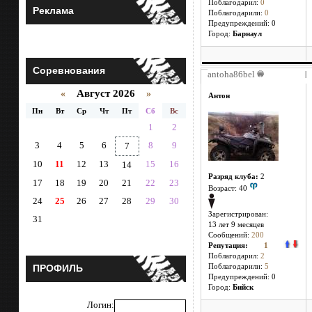
Поблагодарил:
0
Реклама
Поблагодарили:
0
Предупреждений: 0
Город:
Барнаул
Соревнования
antoha86bel
|
Август 2026
«
»
Антон
Пн
Вт
Ср
Чт
Пт
Сб
Вс
1
2
3
4
5
6
8
9
7
10
11
12
13
15
16
14
Разряд клуба:
2
17
18
19
20
21
22
23
Возраст: 40
24
25
26
27
28
29
30
Зарегистрирован:
31
13 лет 9 месяцев
Сообщений:
200
Репутация:
1
Поблагодарил:
2
ПРОФИЛЬ
Поблагодарили:
5
Предупреждений: 0
Город:
Бийск
Логин: