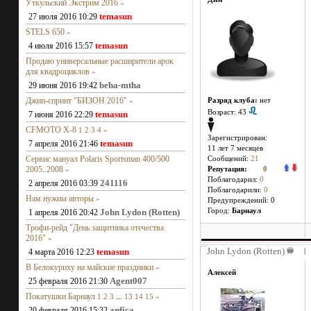
Уткульский Экстрим 2016
»
temasun
27 июля 2016 10:29
STELS 650
»
temasun
4 июля 2016 15:57
Продаю универсальные расширители арок
для квадроциклов
»
beha-mtha
29 июня 2016 19:42
Джип-спринт "БИЗОН 2016"
»
Разряд клуба:
нет
Возраст: 43
temasun
7 июня 2016 22:29
CFMOTO X-8
1
2
3
4
»
Зарегистрирован:
temasun
7 апреля 2016 21:46
11 лет 7 месяцев
Сервис мануал Polaris Sportsman 400/500
Сообщений:
21
2005..2008
»
Репутация:
0
Поблагодарил:
0
241116
2 апреля 2016 03:39
Поблагодарили:
0
Нам нужны авторы
»
Предупреждений: 0
John Lydon (Rotten)
Город:
Барнаул
1 апреля 2016 20:42
Трофи-рейд "День защитника отечества
2016"
»
John Lydon (Rotten)
temasun
4 марта 2016 12:23
|
В Белокуриху на майские праздники
»
Алексей
Agent007
25 февраля 2016 21:30
Покатушки Барнаул
1
2
3
...
13
14
15
»
анfiса
20 февраля 2016 15:32