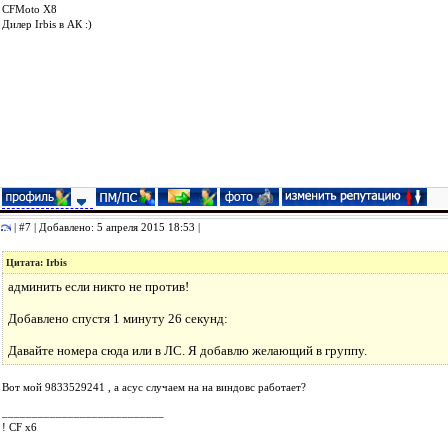
СFMoto Х8
Дилер Irbis в АК :)
| #7 | Добавлено: 5 апреля 2015 18:53 |
Цитата: Irbis
админить если никто не против!
Добавлено спустя 1 минуту 26 секунд:
Давайте номера сюда или в ЛС. Я добавлю желающий в группу.
Вот мой 9833529241 , а асус случаем на на виндовс работает?
___________________________
! CF x6