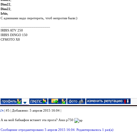
Dim22
,
Dim22
,
Irbis
,
С админами надо перетереть, чтоб непротив были:)
___________________________
IRBIS ATV 250
IRBIS DINGO 150
CFMOTO X8
| #5 | Добавлено: 5 апреля 2015 16:04 |
А на мой бабкафон встанет эта прога? Asus p750
Сообщение отредактировано 5 апреля 2015 16:04. Редактировалось 1 раз(а)