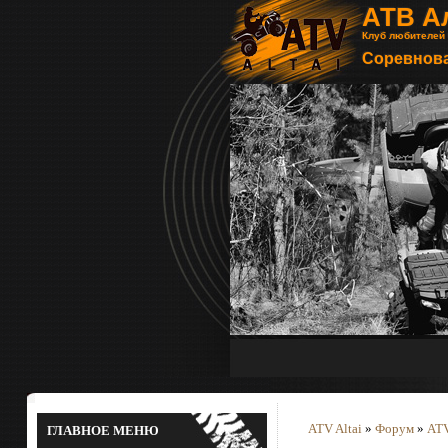
АТВ А
Клуб любителей
Соревнова
ATV Altai
»
Форум
»
ATV
ГЛАВНОЕ МЕНЮ