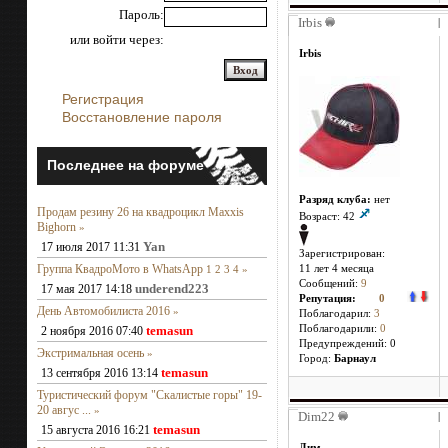
Пароль:
Irbis
|
или войти через:
Irbis
Регистрация
Восстановление пароля
Последнее на форуме
Разряд клуба:
нет
Продам резину 26 на квадроцикл Maxxis
Возраст: 42
Bighorn
»
Yan
17 июля 2017 11:31
Зарегистрирован:
Группа КвадроМото в WhatsApp
1
2
3
4
»
11 лет 4 месяцa
Сообщений:
9
underend223
17 мая 2017 14:18
Репутация:
0
День Автомобилиста 2016
»
Поблагодарил:
3
temasun
Поблагодарили:
0
2 ноября 2016 07:40
Предупреждений: 0
Экстримальная осень
»
Город:
Барнаул
temasun
13 сентября 2016 13:14
Туристический форум "Скалистые горы" 19-
20 авгус ...
»
Dim22
|
temasun
15 августа 2016 16:21
Дим