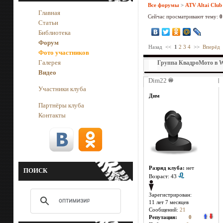
Все форумы
>
ATV Altai Club
Главная
Сейчас просматривают тему:
0
Статьи
Библиотека
Форум
Назад
<<
1
2
3
4
>>
Вперёд
Фото участников
Галерея
Группа КвадроМото в 
Видео
Dim22
|
Участники клуба
Дим
Партнёры клуба
Контакты
Разряд клуба:
нет
ПОИСК
Возраст: 43
Зарегистрирован:
11 лет 7 месяцев
Сообщений:
21
Репутация:
0