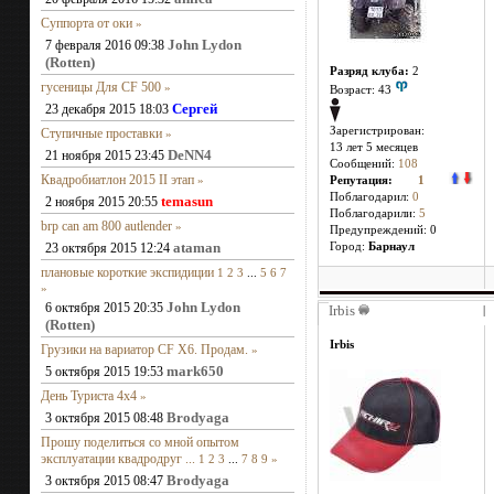
Суппорта от оки
»
John Lydon
7 февраля 2016 09:38
(Rotten)
Разряд клуба:
2
гусеницы Для CF 500
»
Возраст: 43
Сергей
23 декабря 2015 18:03
Зарегистрирован:
Ступичные проставки
»
13 лет 5 месяцев
DeNN4
21 ноября 2015 23:45
Сообщений:
108
Квадробиатлон 2015 II этап
»
Репутация:
1
Поблагодарил:
0
temasun
2 ноября 2015 20:55
Поблагодарили:
5
brp can am 800 autlender
»
Предупреждений: 0
ataman
23 октября 2015 12:24
Город:
Барнаул
плановые короткие экспидиции
1
2
3
...
5
6
7
»
John Lydon
6 октября 2015 20:35
Irbis
|
(Rotten)
Irbis
Грузики на вариатор CF X6. Продам.
»
mark650
5 октября 2015 19:53
День Туриста 4х4
»
Brodyaga
3 октября 2015 08:48
Прошу поделиться со мной опытом
эксплуатации квадродруг ...
1
2
3
...
7
8
9
»
Brodyaga
3 октября 2015 08:47