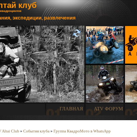
лтай клуб
 квадроциклов
ния, экспедиции, развлечения
ГЛАВНАЯ
ATV ФОРУМ
 Altai Club
»
События клуба
»
Группа КвадроМото в WhatsApp