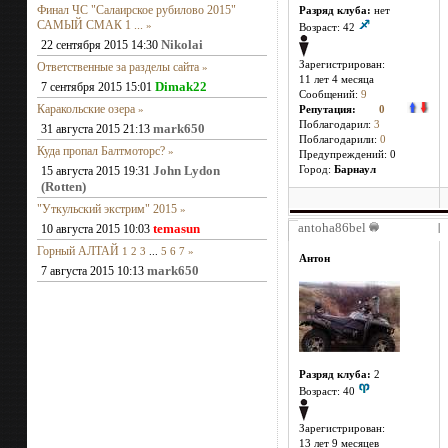
Финал ЧС "Салаирское рубилово 2015"
Разряд клуба:
нет
САМЫЙ СМАК 1 ...
»
Возраст: 42
Nikolai
22 сентября 2015 14:30
Зарегистрирован:
Ответственные за разделы сайта
»
11 лет 4 месяцa
Dimak22
7 сентября 2015 15:01
Сообщений:
9
Каракольские озера
»
Репутация:
0
Поблагодарил:
3
mark650
31 августа 2015 21:13
Поблагодарили:
0
Куда пропал Балтмоторс?
»
Предупреждений: 0
John Lydon
15 августа 2015 19:31
Город:
Барнаул
(Rotten)
"Уткульский экстрим" 2015
»
antoha86bel
temasun
10 августа 2015 10:03
|
Горный АЛТАЙ
1
2
3
...
5
6
7
»
Антон
mark650
7 августа 2015 10:13
Разряд клуба:
2
Возраст: 40
Зарегистрирован:
13 лет 9 месяцев