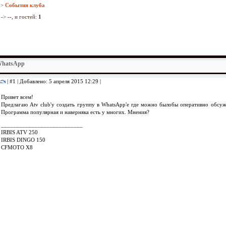
>
События клуба
->
--
, и гостей:
1
WhatsApp
| #1 | Добавлено: 5 апреля 2015 12:29 |
Привет всем!
Предлагаю Аtv club'y создать группу в WhatsApp'e где можно былобы оперативно обсуж
Программа популярная и наверняка есть у многих. Мнения?
___________________________
IRBIS ATV 250
IRBIS DINGO 150
CFMOTO X8