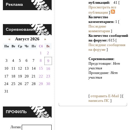
публикаций:
41 [
Реклама
Просмотреть все
публикации
]
Количество
комментариев:
1 [
Последние
Соревнования
комментарии
]
Количество сообщений
Август 2026
«
»
на форуме:
615 [
Последние сообщения
Пн
Вт
Ср
Чт
Пт
Сб
Вс
на форуме
]
1
2
Соревнования:
3
4
5
6
7
8
9
Предстоящие:
Нет
участия
10
11
12
13
14
15
16
Прошедшие:
Нет
17
18
19
20
21
22
23
участия
24
25
26
27
28
29
30
31
[
отправить E-Mail
] [
написать ПС
]
ПРОФИЛЬ
Логин: