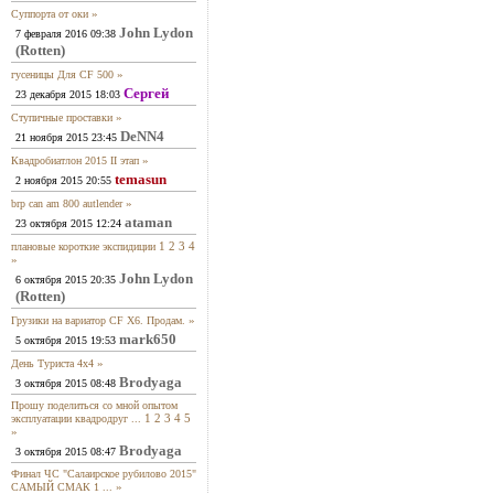
»
Суппорта от оки
John Lydon
7 февраля 2016 09:38
(Rotten)
»
гусеницы Для CF 500
Сергей
23 декабря 2015 18:03
»
Ступичные проставки
DeNN4
21 ноября 2015 23:45
»
Квадробиатлон 2015 II этап
temasun
2 ноября 2015 20:55
»
brp can am 800 autlender
ataman
23 октября 2015 12:24
1
2
3
4
плановые короткие экспидиции
»
John Lydon
6 октября 2015 20:35
(Rotten)
»
Грузики на вариатор CF X6. Продам.
mark650
5 октября 2015 19:53
»
День Туриста 4х4
Brodyaga
3 октября 2015 08:48
Прошу поделиться со мной опытом
1
2
3
4
5
эксплуатации квадродруг ...
»
Brodyaga
3 октября 2015 08:47
Финал ЧС "Салаирское рубилово 2015"
»
САМЫЙ СМАК 1 ...