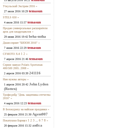
15 августа 2016 16:21
»
Уткульский Экстрим 2016
temasun
27 июля 2016 10:29
»
STELS 650
temasun
4 июля 2016 15:57
Продаю универсальные расширители
»
арок для квадроциклов
beha-mtha
29 июня 2016 19:42
»
Джип-спринт "БИЗОН 2016"
temasun
7 июня 2016 22:29
1
2
»
CFMOTO X-8
temasun
7 апреля 2016 21:46
Сервис мануал Polaris Sportsman
»
400/500 2005..2008
241116
2 апреля 2016 03:39
»
Нам нужны авторы
John Lydon
1 апреля 2016 20:42
(Rotten)
Трофи-рейд "День защитника отечества
»
2016"
temasun
4 марта 2016 12:23
»
В Белокуриху на майские праздники
Agent007
25 февраля 2016 21:30
1
2
3
...
6
7
8
»
Покатушки Барнаул
анfiса
20 февраля 2016 15:32