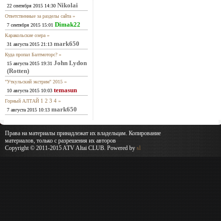
Nikolai
22 сентября 2015 14:30
»
Ответственные за разделы сайта
Dimak22
7 сентября 2015 15:01
»
Каракольские озера
mark650
31 августа 2015 21:13
»
Куда пропал Балтмоторс?
John Lydon
15 августа 2015 19:31
(Rotten)
»
"Уткульский экстрим" 2015
temasun
10 августа 2015 10:03
1
2
3
4
»
Горный АЛТАЙ
mark650
7 августа 2015 10:13
Права на материалы принадлежат их владельцам. Копирование
материалов, только с разрешения их авторов
Copyright © 2011-2015 ATV Altai CLUB. Powered by
sl