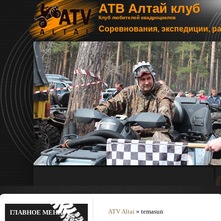
АТВ Алтай клуб
Клуб любителей квадроциклов
Соревнования, экспедиции, р
ATV Altai
» temasun
ГЛАВНОЕ МЕНЮ