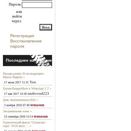
Пароль:
или
войти
через:
Регистрация
Восстановление
пароля
Последнее на форуме
Продам резину 26 на квадроцикл
»
Maxxis Bighorn
Yan
17 июля 2017 11:31
1
2
»
Группа КвадроМото в WhatsApp
underend223
17 мая 2017 14:18
»
День Автомобилиста 2016
temasun
2 ноября 2016 07:40
»
Экстримальная осень
temasun
13 сентября 2016 13:14
Туристический форум "Скалистые
»
горы" 19-20 авгус ...
temasun