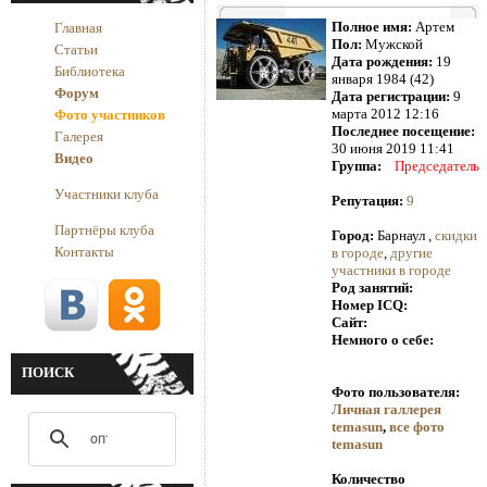
Полное имя:
Артем
Главная
Пол:
Мужской
Статьи
Дата рождения:
19
Библиотека
января 1984 (42)
Форум
Дата регистрации:
9
марта 2012 12:16
Фото участников
Последнее посещение:
Галерея
30 июня 2019 11:41
Видео
Группа:
Председатель
Участники клуба
Репутация:
9
Партнёры клуба
Город:
Барнаул ,
скидки
Контакты
в городе
,
другие
участники в городе
Род занятий:
Номер ICQ:
Сайт:
Немного о себе:
ПОИСК
Фото пользователя:
Личная галлерея
temasun
,
все фото
temasun
Количество