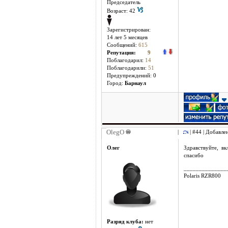
Председатель
Возраст: 42
Зарегистрирован:
14 лет 5 месяцев
Сообщений:
615
Репутация:
9
Поблагодарил:
14
Поблагодарили:
51
Предупреждений: 0
Город:
Барнаул
OlegO
|
| #44 | Добавлен
Олег
Здравствуйте, в
спасибо
______________
Polaris RZR800
Разряд клуба:
нет