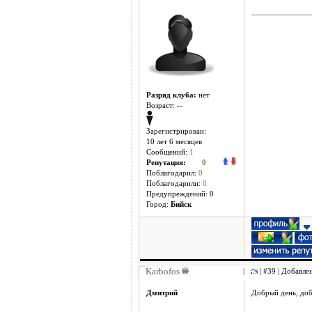
______________
Разряд клуба:
нет
Возраст: --
Зарегистрирован:
10 лет 6 месяцев
Сообщений:
1
Репутация:
0
Поблагодарил:
0
Поблагодарили:
0
Предупреждений: 0
Город:
Бийск
Karbofos
|
| #39 | Добавле
Дмитрий
Добрый день, доб
______________