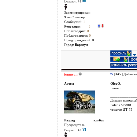
Возраст: 41
Зарегистрирован:
9 лет 3 месяцa
Сообщений:
1
Репутация:
0
Поблагодарил:
0
Поблагодарили:
0
Предупреждений: 0
Город:
Барнаул
temasun
|
| #45 | Добавле
Артем
OlegO
,
Готово
______________
Дизелек народны
Polaris SP 800
трахтер ДТ-75
Разряд клуба:
Председатель
Возраст: 42