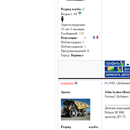
Разряд клуба:
2
Возраст: 43
Зарегистрирован:
13 лет 5 месяцев
Сообщений:
108
Репутация:
1
Поблагодарил:
0
Поблагодарили:
5
Предупреждений: 0
Город:
Барнаул
temasun
|
| #43 | Добавлен
Артем
John Lydon (Rott
Готово! Добавил
______________
Дизелек народны
Polaris SP 800
трахтер ДТ-75
Разряд клуба: