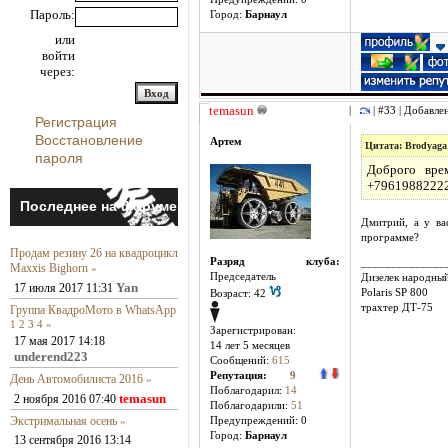
Пароль:
Город:
Барнаул
или
войти
через:
temasun
|
| #33 | Добавле
Регистрация
Восстановление
Артем
Цитата: Brodyaga
пароля
Доброго вре
+7961988222
Последнее на форуме
Дмитрий, а у ва
программе?
Продам резину 26 на квадроцикл
Разряд клуба:
______________
Maxxis Bighorn
»
Председатель
Дизелек народны
Yan
17 июля 2017 11:31
Polaris SP 800
Возраст: 42
трахтер ДТ-75
Группа КвадроМото в WhatsApp
1
2
3
4
»
Зарегистрирован:
17 мая 2017 14:18
14 лет 5 месяцев
underend223
Сообщений:
615
Репутация:
9
День Автомобилиста 2016
»
Поблагодарил:
14
temasun
2 ноября 2016 07:40
Поблагодарили:
51
Экстримальная осень
»
Предупреждений: 0
Город:
Барнаул
13 сентября 2016 13:14