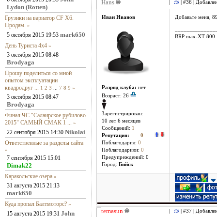
Hans
|
| #36 | Добавле
Lydon (Rotten)
Грузики на вариатор CF X6.
Иван Иванов
Добавьте меня, 
Продам.
»
______________
mark650
5 октября 2015 19:53
BRP max-XT 800
День Туриста 4х4
»
3 октября 2015 08:48
Brodyaga
Прошу поделиться со мной
опытом эксплуатации
квадродруг ...
1
2
3
...
7
8
9
»
Разряд клуба:
нет
Возраст: 26
3 октября 2015 08:47
Brodyaga
Зарегистрирован:
Финал ЧС "Салаирское рубилово
10 лет 6 месяцев
2015" САМЫЙ СМАК 1 ...
»
Сообщений:
1
Nikolai
22 сентября 2015 14:30
Репутация:
0
Ответственные за разделы сайта
Поблагодарил:
0
»
Поблагодарили:
0
7 сентября 2015 15:01
Предупреждений: 0
Dimak22
Город:
Бийск
Каракольские озера
»
31 августа 2015 21:13
mark650
Куда пропал Балтмоторс?
»
temasun
|
| #37 | Добавле
John
15 августа 2015 19:31