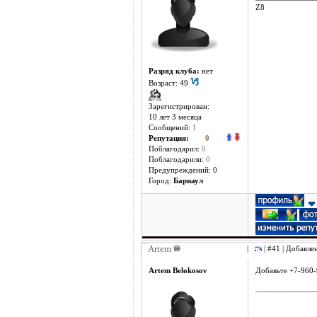
Z8
Разряд клуба:
нет
Возраст: 49
Зарегистрирован:
10 лет 3 месяцa
Сообщений:
1
Репутация:
0
Поблагодарил:
0
Поблагодарили:
0
Предупреждений: 0
Город:
Барнаул
Artem
|
| #41 | Добавле
Artem Belokosov
Добавьте +7-960
______________