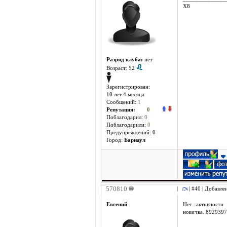
Х8
Разряд клуба:
нет
Возраст: 52
Зарегистрирован:
10 лет 4 месяцa
Сообщений:
1
Репутация:
0
Поблагодарил:
0
Поблагодарили:
0
Предупреждений: 0
Город:
Барнаул
570810
|
| #40 | Добавлен
Евгений
Нет активности
новичка. 892939
______________