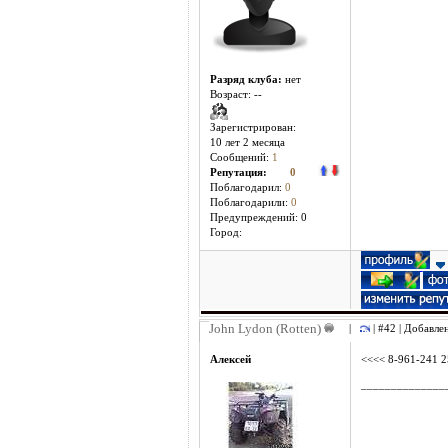
Разряд клуба:
нет
Возраст: --
Зарегистрирован:
10 лет 2 месяцa
Сообщений:
1
Репутация:
0
Поблагодарил:
0
Поблагодарили:
0
Предупреждений: 0
Город:
John Lydon (Rotten)
|
| #42 | Добавле
Алексей
<<<< 8-961-241 
______________