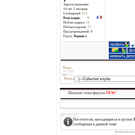
Зарегистрирован:
14 лет 5 месяцев
Сообщений:
615
Репутация:
9
Поблагодарил:
14
Поблагодарили:
51
Предупреждений: 0
Город:
Барнаул
Назад
<<
1
2
3
4
>>
Вперёд
Похожие темы форума
NEW!
Посетители, находящиеся в группе
сообщения в данной теме.
Revision and correc