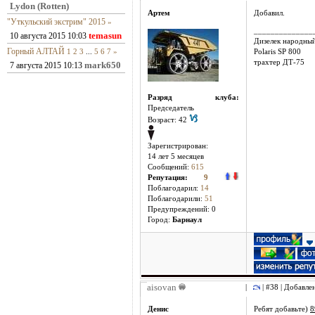
Lydon (Rotten)
Артем
Добавил.
"Уткульский экстрим" 2015
»
______________
temasun
10 августа 2015 10:03
Дизелек народны
Горный АЛТАЙ
1
2
3
...
5
6
7
»
Polaris SP 800
трахтер ДТ-75
mark650
7 августа 2015 10:13
Разряд клуба:
Председатель
Возраст: 42
Зарегистрирован:
14 лет 5 месяцев
Сообщений:
615
Репутация:
9
Поблагодарил:
14
Поблагодарили:
51
Предупреждений: 0
Город:
Барнаул
aisovan
|
| #38 | Добавле
Денис
Ребят добавьте)
8