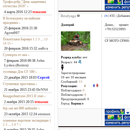
Трофи-рейд "День защитника
отечества 2016"
»
temasun
4 марта 2016 12:23
Brodyaga
|
| #35 | Добавле
В Белокуриху на майские
праздники
»
Дмитрий
Денис, приве
25 февраля 2016 21:30
+79132523993
Agent007
______________
Покатушки Барнаул
1
2
3
...
13
CF MOTO CF800-
14
15
»
анfiса
20 февраля 2016 15:32
Суппорта от оки
»
Разряд клуба:
нет
John
7 февраля 2016 09:38
Возраст: 44
Lydon (Rotten)
гусеницы Для CF 500
»
Зарегистрирован:
Сергей
23 декабря 2015 18:03
10 лет 10 месяцев
Сообщений:
15
Ступичные проставки
»
Репутация:
0
DeNN4
21 ноября 2015 23:45
Поблагодарил:
0
Поблагодарили:
0
Квадробиатлон 2015 II этап
»
Предупреждений: 0
temasun
2 ноября 2015 20:55
Город:
Барнаул
brp can am 800 autlender
»
ataman
23 октября 2015 12:24
плановые короткие экспидиции
1
2
3
...
5
6
7
»
John
6 октября 2015 20:35