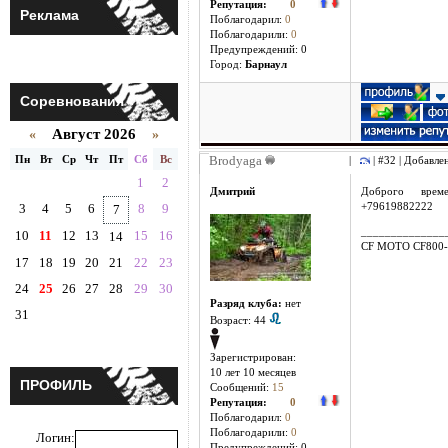
Репутация:
0
Реклама
Поблагодарил:
0
Поблагодарили:
0
Предупреждений: 0
Город:
Барнаул
Соревнования
Август 2026
«
»
Пн
Вт
Ср
Чт
Пт
Сб
Вс
Brodyaga
|
| #32 | Добавле
1
2
Дмитрий
Доброго врем
3
4
5
6
8
9
+79619882222
7
______________
10
11
12
13
15
16
14
CF MOTO CF800-
17
18
19
20
21
22
23
24
25
26
27
28
29
30
Разряд клуба:
нет
31
Возраст: 44
Зарегистрирован:
10 лет 10 месяцев
ПРОФИЛЬ
Сообщений:
15
Репутация:
0
Поблагодарил:
0
Поблагодарили:
0
Логин:
Предупреждений: 0