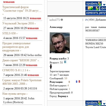
temasun
Туристический форум
"Скалистые горы" 19-20 авгус ...
»
temasun
15 августа 2016 16:21
sobol75
|
| #34 | Добавле
Уткульский Экстрим 2016
»
Александр
раз такая пьян
temasun
27 июля 2016 10:29
9039109567
STELS 650
»
______________
temasun
4 июля 2016 15:57
YAMAHA GRIZZL
Продаю универсальные
HONDA XR250
расширители арок для
Toyota Land Crui
квадроциклов
»
beha-mtha
29 июня 2016 19:42
Разряд клуба:
3
Джип-спринт "БИЗОН 2016"
»
Возраст: 51
temasun
7 июня 2016 22:29
CFMOTO X-8
1
2
3
4
»
Зарегистрирован:
temasun
7 апреля 2016 21:46
11 лет 7 месяцев
Сообщений:
59
Сервис мануал Polaris Sportsman
Репутация:
0
400/500 2005..2008
»
Поблагодарил:
4
241116
2 апреля 2016 03:39
Поблагодарили:
1
Предупреждений: 0
Нам нужны авторы
»
Город:
Барнаул
John
1 апреля 2016 20:42
Lydon (Rotten)