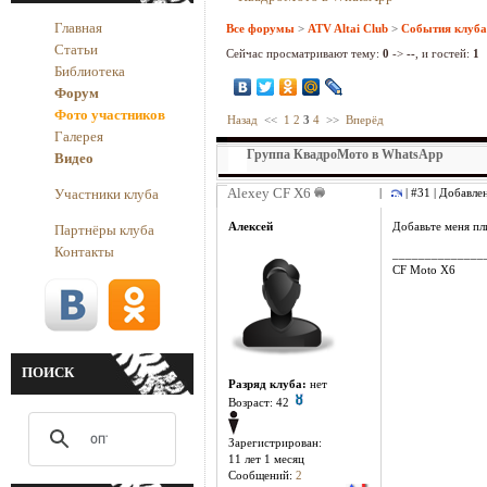
Главная
Все форумы
>
ATV Altai Club
>
События клуба
Статьи
Сейчас просматривают тему:
0
->
--
, и гостей:
1
Библиотека
Форум
Фото участников
Назад
<<
1
2
3
4
>>
Вперёд
Галерея
Группа КвадроМото в WhatsApp
Видео
Alexey CF X6
Участники клуба
|
| #31 | Добавлен
Алексей
Добавьте меня пл
Партнёры клуба
Контакты
______________
CF Moto X6
ПОИСК
Разряд клуба:
нет
Возраст: 42
Зарегистрирован:
11 лет 1 месяц
Сообщений:
2