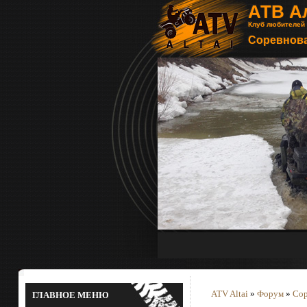
АТВ А
Клуб любителей
Соревнова
ATV Altai
»
Форум
»
Сор
ГЛАВНОЕ МЕНЮ