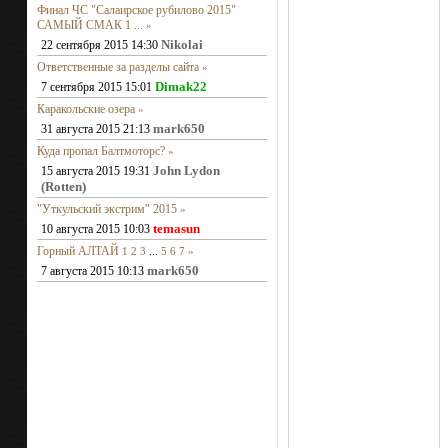
Финал ЧС "Салаирское рубилово 2015"
САМЫЙ СМАК 1 ...
»
Nikolai
22 сентября 2015 14:30
Ответственные за разделы сайта
»
Dimak22
7 сентября 2015 15:01
Каракольские озера
»
mark650
31 августа 2015 21:13
Куда пропал Балтмоторс?
»
John Lydon
15 августа 2015 19:31
(Rotten)
"Уткульский экстрим" 2015
»
temasun
10 августа 2015 10:03
Горный АЛТАЙ
1
2
3
...
5
6
7
»
mark650
7 августа 2015 10:13