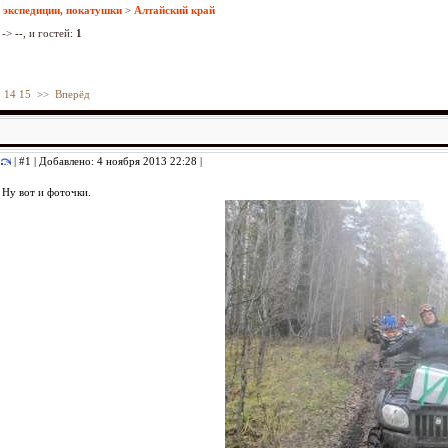
 экспедиции, покатушки
>
Алтайский край
->
--
, и гостей:
1
3
14
15
>>
Вперёд
| #1 | Добавлено: 4 ноября 2013 22:28 |
Ну вот и фоточки.