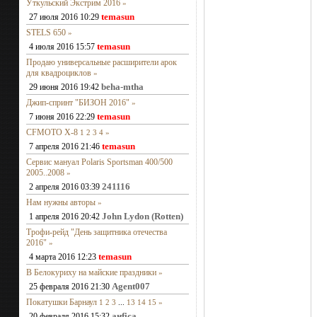
Уткульский Экстрим 2016
»
temasun
27 июля 2016 10:29
STELS 650
»
temasun
4 июля 2016 15:57
Продаю универсальные расширители арок
для квадроциклов
»
beha-mtha
29 июня 2016 19:42
Джип-спринт "БИЗОН 2016"
»
temasun
7 июня 2016 22:29
CFMOTO X-8
1
2
3
4
»
temasun
7 апреля 2016 21:46
Сервис мануал Polaris Sportsman 400/500
2005..2008
»
241116
2 апреля 2016 03:39
Нам нужны авторы
»
John Lydon (Rotten)
1 апреля 2016 20:42
Трофи-рейд "День защитника отечества
2016"
»
temasun
4 марта 2016 12:23
В Белокуриху на майские праздники
»
Agent007
25 февраля 2016 21:30
Покатушки Барнаул
1
2
3
...
13
14
15
»
анfiса
20 февраля 2016 15:32