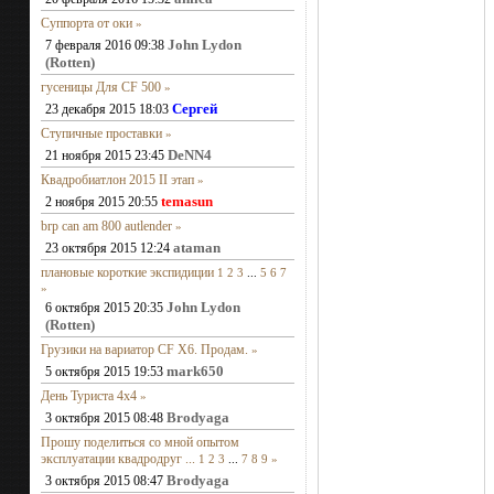
Суппорта от оки
»
John Lydon
7 февраля 2016 09:38
(Rotten)
гусеницы Для CF 500
»
Сергей
23 декабря 2015 18:03
Ступичные проставки
»
DeNN4
21 ноября 2015 23:45
Квадробиатлон 2015 II этап
»
temasun
2 ноября 2015 20:55
brp can am 800 autlender
»
ataman
23 октября 2015 12:24
плановые короткие экспидиции
1
2
3
...
5
6
7
»
John Lydon
6 октября 2015 20:35
(Rotten)
Грузики на вариатор CF X6. Продам.
»
mark650
5 октября 2015 19:53
День Туриста 4х4
»
Brodyaga
3 октября 2015 08:48
Прошу поделиться со мной опытом
эксплуатации квадродруг ...
1
2
3
...
7
8
9
»
Brodyaga
3 октября 2015 08:47