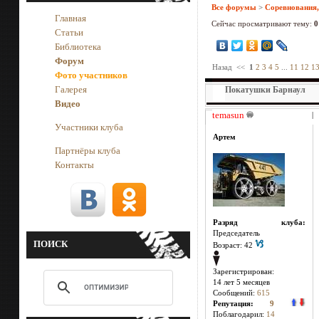
Все форумы
>
Соревнования,
Главная
Сейчас просматривают тему:
0
Статьи
Библиотека
Форум
Назад
<<
1
2
3
4
5
...
11
12
1
Фото участников
Галерея
Покатушки Барнаул
Видео
temasun
|
Участники клуба
Артем
Партнёры клуба
Контакты
Разряд клуба:
Председатель
ПОИСК
Возраст: 42
Зарегистрирован:
14 лет 5 месяцев
Сообщений:
615
Репутация:
9
Поблагодарил:
14