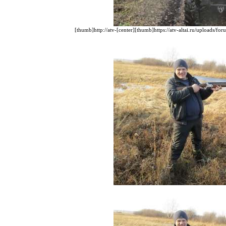
[thumb]http://atv-[center][thumb]https://atv-altai.ru/uploads