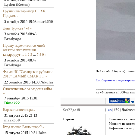
Lydon (Rotten)
Грузики на вариатор CF X6.
Продам.
»
mark650
5 октября 2015 19:53
День Туриста 4х4
»
3 октября 2015 08:48
Brodyaga
Прошу поделиться со мной
опытом эксплуатации
квадродруг ...
1
2
3
...
7
8
9
»
3 октября 2015 08:47
Brodyaga
Финал ЧС "Салаирское рубилово
Чай с собой берите) Лишн
2015" САМЫЙ СМАК 1 ...
»
Сообщение отредактирован
Nikolai
22 сентября 2015 14:30
_____________________
Ответственные за разделы сайта
не убиваемая cf 500-ка ы
»
7 сентября 2015 15:01
Dimak22
Каракольские озера
Ser22ga
»
|
| #50 | Добавле
31 августа 2015 21:13
Сергей
Созвонился с сос
mark650
Машину не хотело
Куда пропал Балтмоторс?
»
Кафешники и запр
John
15 августа 2015 19:31