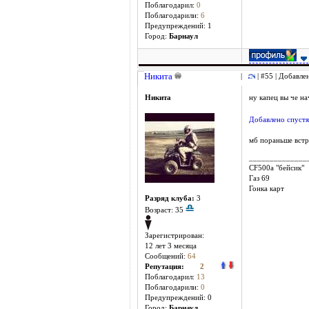
Поблагодарил:
0
Поблагодарили:
6
Предупреждений: 1
Город:
Барнаул
Никита
|
| #55 | Добавле
Никита
ну капец вы че на
Добавлено спустя
мб пораньше встре
______________
СF500a "бейсик"
Газ 69
Гонка карт
Разряд клуба:
3
Возраст: 35
Зарегистрирован:
12 лет 3 месяцa
Сообщений:
64
Репутация:
2
Поблагодарил:
13
Поблагодарили:
0
Предупреждений: 0
Город:
Барнаул