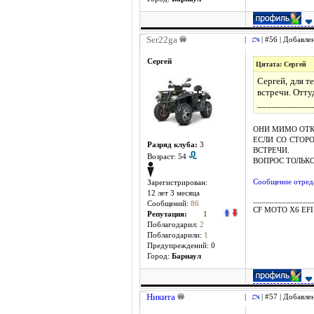
Ser22ga
|
| #56 | Добавле
Сергей
Цитата: Сергей
Сергей, для т
встречи. Отту
___________
ОНИ МИМО ОТК
ЕСЛИ СО СТОР
Разряд клуба:
3
ВСТРЕЧИ.
Возраст: 54
ВОПРОС ТОЛЬКО
Сообщение отреда
Зарегистрирован:
12 лет 3 месяцa
______________
Сообщений:
86
CF MOTO X6 EFI
Репутация:
1
Поблагодарил:
2
Поблагодарили:
1
Предупреждений: 0
Город:
Барнаул
Никита
|
| #57 | Добавле