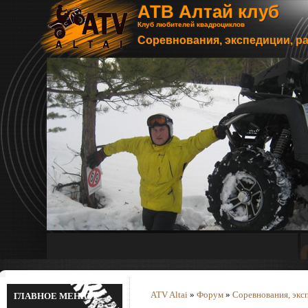
АТВ Алтай клуб
Клуб любителей квадроциклов
Соревнования, экспедиции, р
ATV Altai
»
Форум
»
Соревнования, экс
ГЛАВНОЕ МЕНЮ