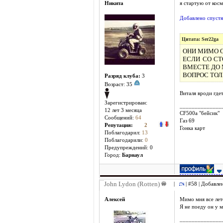
Никита
я стартую от косм
Добавлено спустя
Цитата: Ser22ga
ОНИ МИМО 
ЕСЛИ СО СТ
ВМЕСТЕ ДО 
ВОПРОС ТОЛ
Разряд клуба:
3
Возраст: 35
Виталя вроди где
Зарегистрирован:
______________
12 лет 3 месяцa
СF500a "бейсик"
Сообщений:
64
Газ 69
Репутация:
2
Гонка карт
Поблагодарил:
13
Поблагодарили:
0
Предупреждений: 0
Город:
Барнаул
John Lydon (Rotten)
|
| #58 | Добавле
Алексей
Мимо мня все лет
Я не поеду он у 
______________