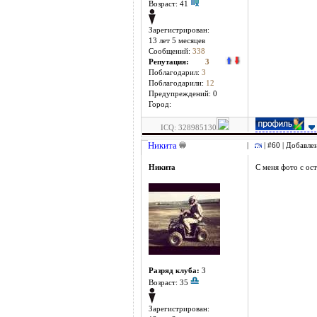
Возраст: 41
Зарегистрирован:
13 лет 5 месяцев
Сообщений:
338
Репутация:
3
Поблагодарил:
3
Поблагодарили:
12
Предупреждений: 0
Город:
ICQ: 328985130
Никита
|
| #60 | Добавле
Никита
С меня фото с ос
Разряд клуба:
3
Возраст: 35
Зарегистрирован: