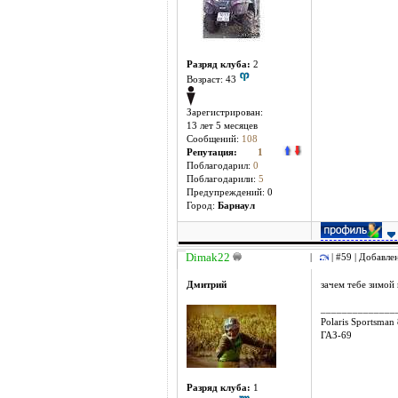
Разряд клуба:
2
Возраст: 43
Зарегистрирован:
13 лет 5 месяцев
Сообщений:
108
Репутация:
1
Поблагодарил:
0
Поблагодарили:
5
Предупреждений: 0
Город:
Барнаул
Dimak22
|
| #59 | Добавле
Дмитрий
зачем тебе зимо
______________
Polaris Sportsman
ГАЗ-69
Разряд клуба:
1