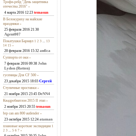
Трофи-рейд "День защитника
отечества 2016"
»
temasun
4 марта 2016 12:23
В Белокуриху на майские
праздники
»
25 февраля 2016 21:30
Agent007
Покатушки Барнаул
1
2
3
...
13
14
15
»
анfiса
20 февраля 2016 15:32
Суппорта от оки
»
John
7 февраля 2016 09:38
Lydon (Rotten)
гусеницы Для CF 500
»
Сергей
23 декабря 2015 18:03
Ступичные проставки
»
DeNN4
21 ноября 2015 23:45
Квадробиатлон 2015 II этап
»
temasun
2 ноября 2015 20:55
brp can am 800 autlender
»
ataman
23 октября 2015 12:24
плановые короткие экспидиции
1
2
3
...
5
6
7
»
John
6 октября 2015 20:35