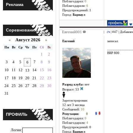
Поблагодарил:
0
Реклама
Поблагодарили:
6
Предупреждений: 1
Город:
Барнаул
Соревнования
Евгений001
|
| #47 | Добавле
Август 2026
«
»
Евгений
записал
Пн
Вт
Ср
Чт
Пт
Сб
Вс
______________
BRP 800
1
2
3
4
5
7
8
9
6
10
11
12
14
15
16
13
17
18
19
20
21
22
23
Разряд клуба:
нет
24
25
26
27
28
29
30
Возраст: 53
31
Зарегистрирован:
12 лет 3 месяцa
Сообщений:
10
ПРОФИЛЬ
Репутация:
0
Поблагодарил:
0
Поблагодарили:
4
Предупреждений: 0
Логин:
Город:
Барнаул