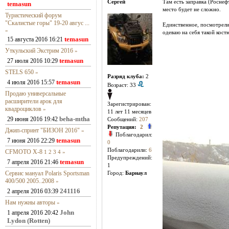
Сергей
Там есть заправка (Роснеф
temasun
место будет не сложно.
Туристический форум
"Скалистые горы" 19-20 авгус ...
Единственное, посмотрели
»
одеваю на себя такой кост
temasun
15 августа 2016 16:21
Уткульский Экстрим 2016
»
temasun
27 июля 2016 10:29
STELS 650
»
Разряд клуба:
2
temasun
4 июля 2016 15:57
Возраст: 33
Продаю универсальные
расширители арок для
Зарегистрирован:
квадроциклов
»
11 лет 11 месяцев
beha-mtha
29 июня 2016 19:42
Сообщений:
207
Репутация:
2
Джип-спринт "БИЗОН 2016"
»
Поблагодарил:
temasun
7 июня 2016 22:29
0
Поблагодарили:
6
CFMOTO X-8
1
2
3
4
»
Предупреждений:
temasun
7 апреля 2016 21:46
1
Сервис мануал Polaris Sportsman
Город:
Барнаул
400/500 2005..2008
»
241116
2 апреля 2016 03:39
Нам нужны авторы
»
John
1 апреля 2016 20:42
Lydon (Rotten)