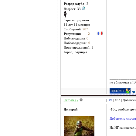
Разряд клуба:
2
Возраст: 33
Зарегистрирован:
11 лет 11 месяцев
Сообщений:
207
Репутация:
2
Поблагодарил:
0
Поблагодарили:
6
Предупреждений: 1
Город:
Барнаул
______________
не убиваемая cf 
Dimak22
|
| #52 | Добавле
Дмитрий
-18с, вообще ерун
Добавлено спустя
На НГ каникулах
______________