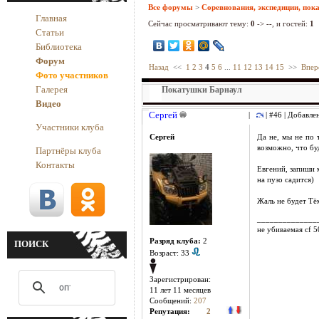
Все форумы
>
Соревнования, экспедиции, пок
Главная
Сейчас просматривают тему:
0
->
--
, и гостей:
1
Статьи
Библиотека
Форум
Назад
<<
1
2
3
4
5
6
...
11
12
13
14
15
>>
Впер
Фото участников
Галерея
Покатушки Барнаул
Видео
Сергей
|
| #46 | Добавле
Участники клуба
Сергей
Да не, мы не по 
возможно, что бу
Партнёры клуба
Контакты
Евгений, запиши 
на пузо садится)
Жаль не будет Тё
______________
не убиваемая cf 
Разряд клуба:
2
ПОИСК
Возраст: 33
Зарегистрирован:
11 лет 11 месяцев
Сообщений:
207
Репутация:
2