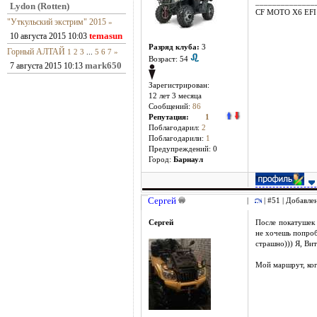
______________
Lydon (Rotten)
CF MOTO X6 EFI
"Уткульский экстрим" 2015
»
temasun
10 августа 2015 10:03
Разряд клуба:
3
Горный АЛТАЙ
1
2
3
...
5
6
7
»
Возраст: 54
mark650
7 августа 2015 10:13
Зарегистрирован:
12 лет 3 месяцa
Сообщений:
86
Репутация:
1
Поблагодарил:
2
Поблагодарили:
1
Предупреждений: 0
Город:
Барнаул
Сергей
|
| #51 | Добавле
Сергей
После покатушек 
не хочешь попроб
страшно))) Я, Ви
Мой маршрут, когд