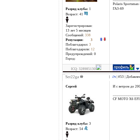
Polaris Sportsman
ГАЗ-69
Разряд клуба:
1
Возраст: 41
Зарегистрирован:
13 лет 5 месяцев
Сообщений:
338
Репутация:
3
Поблагодарил:
3
Поблагодарили:
12
Предупреждений: 0
Город:
ICQ: 328985130
Ser22ga
|
| #53 | Добавле
Сергей
И с ветром до 200-т 
______________
CF MOTO X6 EFI
Разряд клуба:
3
Возраст: 54