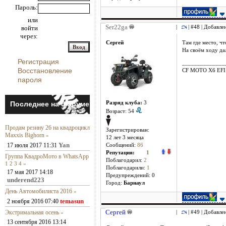
Пароль:
или
Ser22ga
войти
|
| #48 | Добавле
через:
Сергей
Там где место, ч
На своём ходу дал
Регистрация
______________
Восстановление
CF MOTO X6 EFI
пароля
Последнее на форуме
Разряд клуба:
3
Возраст: 54
Продам резину 26 на квадроцикл
Зарегистрирован:
Maxxis Bighorn
»
12 лет 3 месяцa
Yan
17 июля 2017 11:31
Сообщений:
86
Репутация:
1
Группа КвадроМото в WhatsApp
Поблагодарил:
2
1
2
3
4
»
Поблагодарили:
1
17 мая 2017 14:18
Предупреждений: 0
underend223
Город:
Барнаул
День Автомобилиста 2016
»
temasun
2 ноября 2016 07:40
Сергей
Экстримальная осень
»
|
| #49 | Добавле
13 сентября 2016 13:14