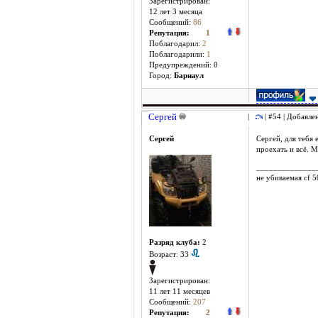
Зарегистрирован:
12 лет 3 месяцa
Сообщений:
86
Репутация:
1
Поблагодарил:
2
Поблагодарили:
1
Предупреждений: 0
Город:
Барнаул
Сергей
|
| #54 | Добавле
Сергей
Сергей, для тебя 
проехать и всё. 
______________
не убиваемая cf 
Разряд клуба:
2
Возраст: 33
Зарегистрирован:
11 лет 11 месяцев
Сообщений:
207
Репутация:
2