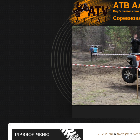
АТВ А
Клуб любителей
Соревнова
ATV Altai
»
Форум
»
Фор
ГЛАВНОЕ МЕНЮ