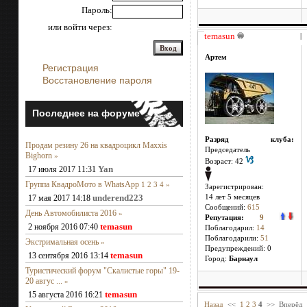
Пароль:
или войти через:
temasun
|
Артем
Регистрация
Восстановление пароля
Последнее на форуме
Разряд клуба:
Продам резину 26 на квадроцикл Maxxis
Председатель
Bighorn
»
Возраст: 42
Yan
17 июля 2017 11:31
Группа КвадроМото в WhatsApp
1
2
3
4
»
Зарегистрирован:
underend223
17 мая 2017 14:18
14 лет 5 месяцев
Сообщений:
615
День Автомобилиста 2016
»
Репутация:
9
temasun
2 ноября 2016 07:40
Поблагодарил:
14
Поблагодарили:
51
Экстримальная осень
»
Предупреждений: 0
temasun
13 сентября 2016 13:14
Город:
Барнаул
Туристический форум "Скалистые горы" 19-
20 авгус ...
»
temasun
15 августа 2016 16:21
Назад
<<
1
2
3
4
>>
Вперёд