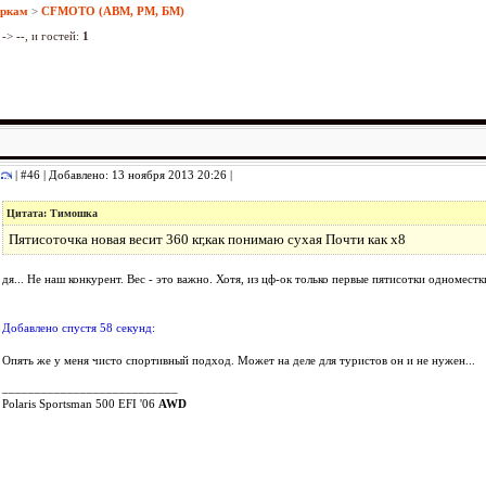
аркам
>
CFMOTO (АВМ, РМ, БМ)
->
--
, и гостей:
1
| #46 | Добавлено: 13 ноября 2013 20:26 |
Цитата: Тимошка
Пятисоточка новая весит 360 кг,как понимаю сухая Почти как х8
дя... Не наш конкурент. Вес - это важно. Хотя, из цф-ок только первые пятисотки одномес
Добавлено спустя 58 секунд:
Опять же у меня чисто спортивный подход. Может на деле для туристов он и не нужен...
___________________________
Polaris Sportsman 500 EFI '06
AWD