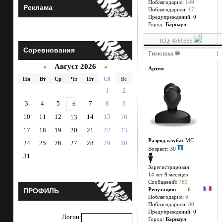
Поблагодарил:
149
Реклама
Поблагодарили:
17
Предупреждений: 0
Город:
Барнаул
ICQ: 4560555
Соревнования
Тимошка
|
Август 2026
«
»
Артем
Пн
Вт
Ср
Чт
Пт
Сб
Вс
1
2
3
4
5
7
8
9
6
10
11
12
14
15
16
13
17
18
19
20
21
22
23
Разряд клуба:
МС
24
25
26
27
28
29
30
Возраст: 30
31
Зарегистрирован:
14 лет 9 месяцев
Сообщений:
789
ПРОФИЛЬ
Репутация:
6
Поблагодарил:
6
Поблагодарили:
80
Предупреждений: 0
Логин:
Город:
Барнаул