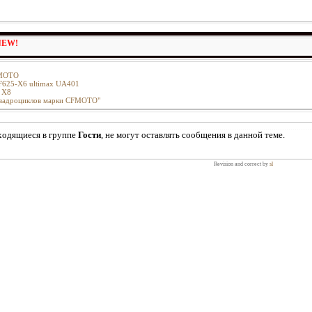
NEW!
FMOTO
CF625-X6 ultimax UA401
 X8
 квадроциклов марки CFMOTO"
ходящиеся в группе
Гости
, не могут оставлять сообщения в данной теме.
Revision and correct by
sl