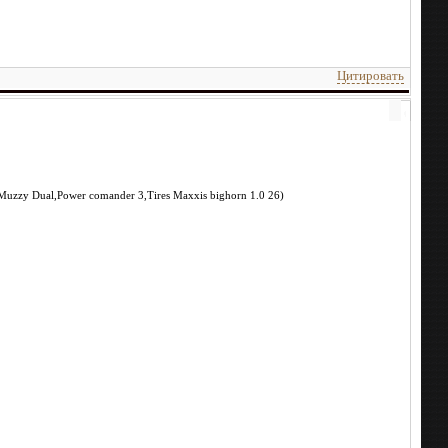
Цитировать
st Muzzy Dual,Power comander 3,Tires Maxxis bighorn 1.0 26)