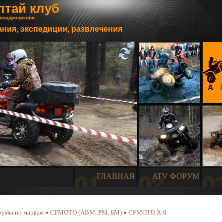
лтай клуб
 квадроциклов
ния, экспедиции, развлечения
ГЛАВНАЯ
ATV ФОРУМ
умы по маркам
»
CFMOTO (АВМ, РМ, БМ)
»
CFMOTO X-8