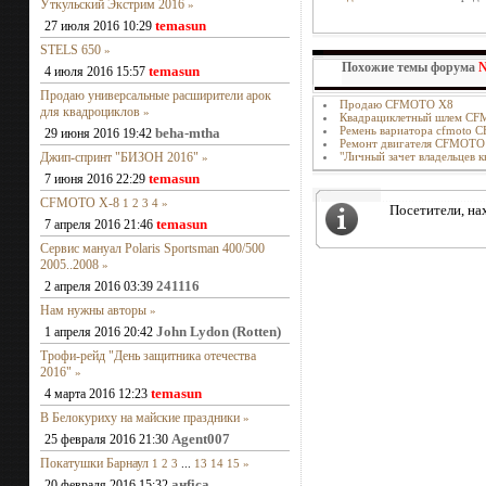
Уткульский Экстрим 2016
»
temasun
27 июля 2016 10:29
STELS 650
»
Похожие темы форума
temasun
4 июля 2016 15:57
Продаю универсальные расширители арок
Продаю CFMOTO X8
для квадроциклов
»
Квадрациклетный шлем C
Ремень вариатора cfmoto 
beha-mtha
29 июня 2016 19:42
Ремонт двигателя CFMOTO
Джип-спринт "БИЗОН 2016"
"Личный зачет владельцев
»
temasun
7 июня 2016 22:29
CFMOTO X-8
1
2
3
4
»
Посетители, на
temasun
7 апреля 2016 21:46
Сервис мануал Polaris Sportsman 400/500
2005..2008
»
241116
2 апреля 2016 03:39
Нам нужны авторы
»
John Lydon (Rotten)
1 апреля 2016 20:42
Трофи-рейд "День защитника отечества
2016"
»
temasun
4 марта 2016 12:23
В Белокуриху на майские праздники
»
Agent007
25 февраля 2016 21:30
Покатушки Барнаул
1
2
3
...
13
14
15
»
анfiса
20 февраля 2016 15:32