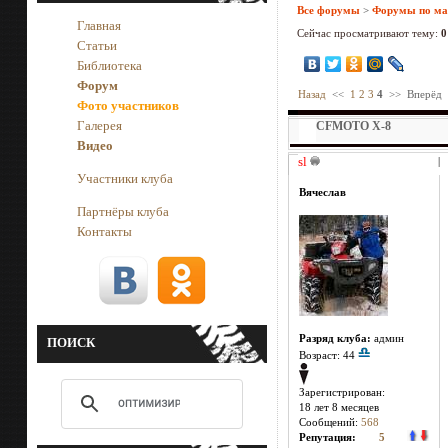
Все форумы
>
Форумы по м
Главная
Сейчас просматривают тему:
0
Статьи
Библиотека
Форум
Назад
<<
1
2
3
4
>>
Вперёд
Фото участников
Галерея
CFMOTO X-8
Видео
sl
|
Участники клуба
Вячеслав
Партнёры клуба
Контакты
Разряд клуба:
админ
ПОИСК
Возраст: 44
Зарегистрирован:
18 лет 8 месяцев
Сообщений:
568
Репутация:
5