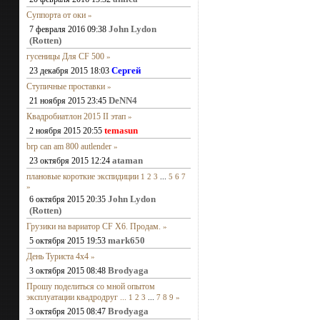
Суппорта от оки
»
John Lydon
7 февраля 2016 09:38
(Rotten)
гусеницы Для CF 500
»
Сергей
23 декабря 2015 18:03
Ступичные проставки
»
DeNN4
21 ноября 2015 23:45
Квадробиатлон 2015 II этап
»
temasun
2 ноября 2015 20:55
brp can am 800 autlender
»
ataman
23 октября 2015 12:24
плановые короткие экспидиции
1
2
3
...
5
6
7
»
John Lydon
6 октября 2015 20:35
(Rotten)
Грузики на вариатор CF X6. Продам.
»
mark650
5 октября 2015 19:53
День Туриста 4х4
»
Brodyaga
3 октября 2015 08:48
Прошу поделиться со мной опытом
эксплуатации квадродруг ...
1
2
3
...
7
8
9
»
Brodyaga
3 октября 2015 08:47