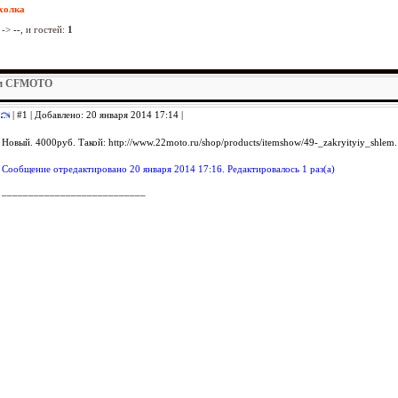
холка
->
--
, и гостей:
1
ем CFMOTO
| #1 | Добавлено: 20 января 2014 17:14 |
Новый. 4000руб. Такой: http://www.22moto.ru/shop/products/itemshow/49-_zakryityiy_shlem
Сообщение отредактировано 20 января 2014 17:16. Редактировалось 1 раз(а)
___________________________