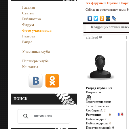
Все форумы
>
Прочее
>
Бара
Главная
Сейчас просматривают тему:
0
Статьи
Библиотека
Форум
Квадрациклетный шл
Фото участников
Галерея
aleffzed
|
Видео
Участники клуба
Партнёры клуба
Контакты
Разряд клуба:
нет
Возраст: --
ПОИСК
Зарегистрирован:
12 лет 6 месяцев
Сообщений:
2
Репутация:
0
Поблагодарил:
0
Поблагодарили:
0
Предупреждений: 0