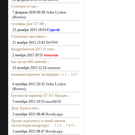
Суппорта от оки
»
John Lydon
7 февраля 2016 09:38
(Rotten)
гусеницы Для CF 500
»
Сергей
23 декабря 2015 18:03
Ступичные проставки
»
DeNN4
21 ноября 2015 23:45
Квадробиатлон 2015 II этап
»
temasun
2 ноября 2015 20:55
brp can am 800 autlender
»
ataman
23 октября 2015 12:24
плановые короткие экспидиции
1
2
3
...
5
6
7
»
John Lydon
6 октября 2015 20:35
(Rotten)
Грузики на вариатор CF X6. Продам.
»
mark650
5 октября 2015 19:53
День Туриста 4х4
»
Brodyaga
3 октября 2015 08:48
Прошу поделиться со мной опытом
эксплуатации квадродруг ...
1
2
3
...
7
8
9
»
Brodyaga
3 октября 2015 08:47