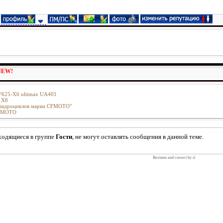
NEW!
CF625-X6 ultimax UA401
 X8
 квадроциклов марки CFMOTO"
CFMOTO
ходящиеся в группе
Гости
, не могут оставлять сообщения в данной теме.
Revision and correct by
sl