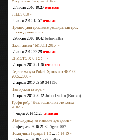
Уткульский Экстрим 2016
»
temasun
27 июля 2016 10:29
STELS 650
»
temasun
4 июля 2016 15:57
Продаю универсальные расширители арок
для квадроциклов
»
beha-mtha
29 июня 2016 19:42
Джип-спринт "БИЗОН 2016"
»
temasun
7 июня 2016 22:29
CFMOTO X-8
1
2
3
4
»
temasun
7 апреля 2016 21:46
Сервис мануал Polaris Sportsman 400/500
2005..2008
»
241116
2 апреля 2016 03:39
Нам нужны авторы
»
John Lydon (Rotten)
1 апреля 2016 20:42
Трофи-рейд "День защитника отечества
2016"
»
temasun
4 марта 2016 12:23
В Белокуриху на майские праздники
»
Agent007
25 февраля 2016 21:30
Покатушки Барнаул
1
2
3
...
13
14
15
»
анfiса
20 февраля 2016 15:32