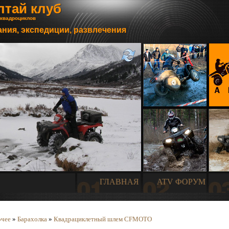
лтай клуб
 квадроциклов
ния, экспедиции, развлечения
ГЛАВНАЯ
ATV ФОРУМ
чее
»
Барахолка
»
Квадрациклетный шлем CFMOTO