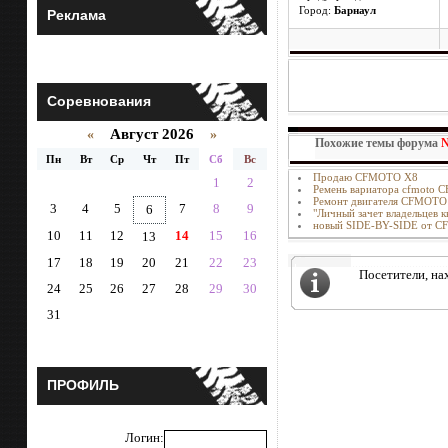
Город:
Барнаул
Реклама
Соревнования
Август 2026
«
»
Похожие темы форума
Пн
Вт
Ср
Чт
Пт
Сб
Вс
Продаю CFMOTO X8
1
2
Ремень вариатора cfmoto 
Ремонт двигателя CFMOTO
3
4
5
7
8
9
6
"Личный зачет владельцев
новый SIDE-BY-SIDE от 
10
11
12
14
15
16
13
17
18
19
20
21
22
23
Посетители, на
24
25
26
27
28
29
30
31
ПРОФИЛЬ
Логин: