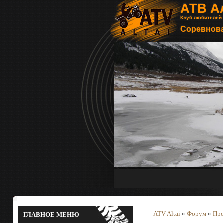
АТВ А
Клуб любителей
Соревнова
ATV Altai
»
Форум
»
Про
ГЛАВНОЕ МЕНЮ