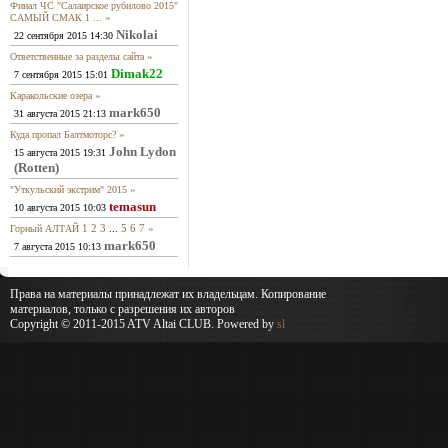
Финал ЧС "Салаирское рубилово 2015"
»
САМЫЙ СМАК 1 ...
Nikolai
22 сентября 2015 14:30
»
Ответственные за разделы сайта
Dimak22
7 сентября 2015 15:01
»
Каракольские озера
mark650
31 августа 2015 21:13
»
Куда пропал Балтмоторс?
John Lydon
15 августа 2015 19:31
(Rotten)
»
"Уткульский экстрим" 2015
temasun
10 августа 2015 10:03
1
2
3
...
5
6
7
»
Горный АЛТАЙ
mark650
7 августа 2015 10:13
Права на материалы принадлежат их владельцам. Копирование
материалов, только с разрешения их авторов
Copyright © 2011-2015 ATV Altai CLUB. Powered by
sl