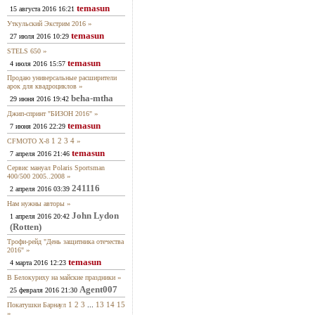
temasun
15 августа 2016 16:21
»
Уткульский Экстрим 2016
temasun
27 июля 2016 10:29
»
STELS 650
temasun
4 июля 2016 15:57
Продаю универсальные расширители
»
арок для квадроциклов
beha-mtha
29 июня 2016 19:42
»
Джип-спринт "БИЗОН 2016"
temasun
7 июня 2016 22:29
1
2
3
4
»
CFMOTO X-8
temasun
7 апреля 2016 21:46
Сервис мануал Polaris Sportsman
»
400/500 2005..2008
241116
2 апреля 2016 03:39
»
Нам нужны авторы
John Lydon
1 апреля 2016 20:42
(Rotten)
Трофи-рейд "День защитника отечества
»
2016"
temasun
4 марта 2016 12:23
»
В Белокуриху на майские праздники
Agent007
25 февраля 2016 21:30
1
2
3
...
13
14
15
Покатушки Барнаул
»