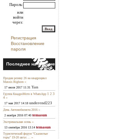
Пароль:
или
войти
через:
Регистрация
Восстановление
пароля
Последнее на форуме
Продам резину 26 на квадроцикл
»
Maxxis Bighorn
Yan
17 июля 2017 11:31
1
2
3
Группа КвадроМото в WhatsApp
4
»
underend223
17 мая 2017 14:18
»
День Автомобилиста 2016
temasun
2 ноября 2016 07:40
»
Экстримальная осень
temasun
13 сентября 2016 13:14
Туристический форум "Скалистые
»
горы" 19-20 авгус ...