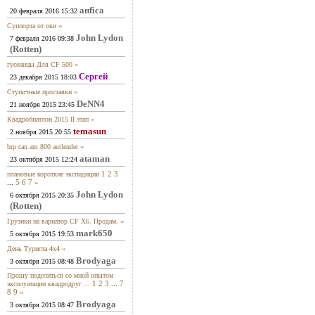
анfiса
20 февраля 2016 15:32
»
Суппорта от оки
John Lydon
7 февраля 2016 09:38
(Rotten)
»
гусеницы Для CF 500
Сергей
23 декабря 2015 18:03
»
Ступичные проставки
DeNN4
21 ноября 2015 23:45
»
Квадробиатлон 2015 II этап
temasun
2 ноября 2015 20:55
»
brp can am 800 autlender
ataman
23 октября 2015 12:24
1
2
3
плановые короткие экспидиции
...
5
6
7
»
John Lydon
6 октября 2015 20:35
(Rotten)
»
Грузики на вариатор CF X6. Продам.
mark650
5 октября 2015 19:53
»
День Туриста 4х4
Brodyaga
3 октября 2015 08:48
Прошу поделиться со мной опытом
1
2
3
...
7
эксплуатации квадродруг ...
8
9
»
Brodyaga
3 октября 2015 08:47