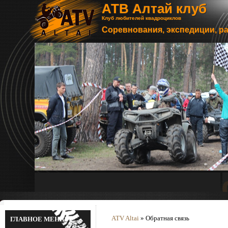
АТВ Алтай клуб
Клуб любителей квадроциклов
Соревнования, экспедиции, р
ATV Altai
» Обратная связь
ГЛАВНОЕ МЕНЮ