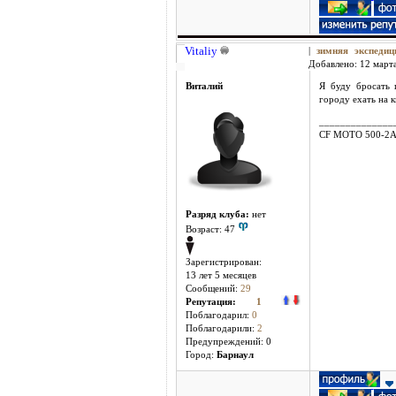
Vitaliy
|
зимняя экспеди
Добавлено: 12 марта
Виталий
Я буду бросать 
городу ехать на к
______________
CF MOTO 500-2
Разряд клуба:
нет
Возраст: 47
Зарегистрирован:
13 лет 5 месяцев
Сообщений:
29
Репутация:
1
Поблагодарил:
0
Поблагодарили:
2
Предупреждений: 0
Город:
Барнаул