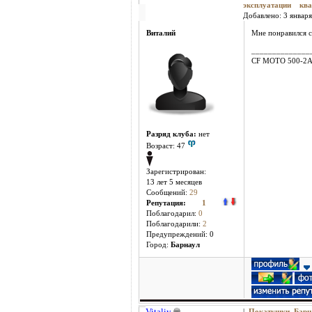
эксплуатации 
Добавлено: 3 января
Виталий
Мне понравился с
______________
CF MOTO 500-2
Разряд клуба:
нет
Возраст: 47
Зарегистрирован:
13 лет 5 месяцев
Сообщений:
29
Репутация:
1
Поблагодарил:
0
Поблагодарили:
2
Предупреждений: 0
Город:
Барнаул
Vitaliy
|
Покатушки Бар