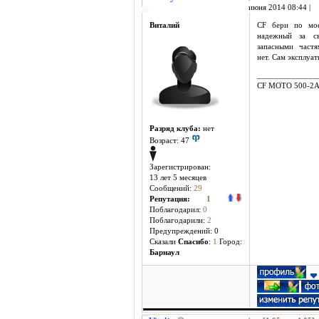
июня 2014 08:44 |
Виталий
CF бери по мо
надежный за с
запасными част
нет. Сам эксплуа
______________
CF MOTO 500-2
Разряд клуба:
нет
Возраст: 47
Зарегистрирован:
13 лет 5 месяцев
Сообщений:
29
Репутация:
1
Поблагодарил:
0
Поблагодарили:
2
Предупреждений: 0
Cказали
Спасибо
:
1
Город:
Барнаул