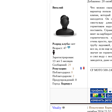
Добавлено: 20 октяб
Виталий
Что можно сказ
вариатор попала 
клапан, который
находится. Он 
свистульку дли
герметиком надо
поставить. Стран
винт на карбюрат
герметичность 
очень просто, пр
Разряд клуба:
нет
трубу ладошкой, 
Возраст: 47
все ок, если еще 
значит не гермет
и слил воду с во
Зарегистрирован:
заводится, даже е
13 лет 5 месяцев
Сообщений:
29
______________
Репутация:
1
CF MOTO 500-2
Поблагодарил:
0
Поблагодарили:
2
Предупреждений: 0
Город:
Барнаул
Vitaliy
|
Покатушки Бар
октября 2014 21:52 