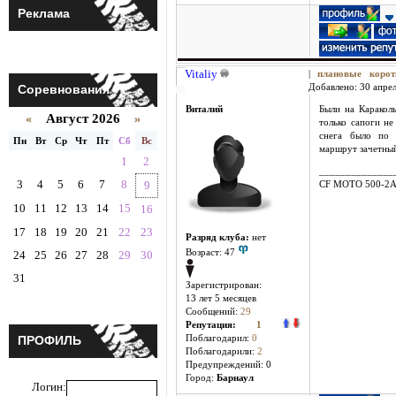
Реклама
Vitaliy
|
плановые коро
Соревнования
Добавлено: 30 апрел
Виталий
Были на Караколь
Август 2026
«
»
только сапоги не
снега было по 
Пн
Вт
Ср
Чт
Пт
Сб
Вс
маршрут зачетны
1
2
______________
3
4
5
6
7
8
9
CF MOTO 500-2
10
11
12
13
14
15
16
17
18
19
20
21
22
23
Разряд клуба:
нет
Возраст: 47
24
25
26
27
28
29
30
31
Зарегистрирован:
13 лет 5 месяцев
Сообщений:
29
Репутация:
1
ПРОФИЛЬ
Поблагодарил:
0
Поблагодарили:
2
Предупреждений: 0
Город:
Барнаул
Логин: