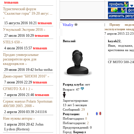
temasun
Туристический форум
"Скалистые горы" 19-20 авгус ...
»
temasun
15 августа 2016 16:21
Vitaliy
|
Прошу поде
Уткульский Экстрим 2016
эксплуатации ква
»
7 апреля 2015 22:23 
temasun
27 июля 2016 10:29
Виталий
kayak22
,
STELS 650
»
Иван, подскажи,
temasun
4 июля 2016 15:57
крестовина на за
Продаю универсальные
______________
расширители арок для
CF MOTO 500-2
квадроциклов
»
beha-mtha
29 июня 2016 19:42
Джип-спринт "БИЗОН 2016"
»
temasun
7 июня 2016 22:29
Разряд клуба:
нет
CFMOTO X-8
1
2
»
Возраст: 47
temasun
7 апреля 2016 21:46
Зарегистрирован:
Сервис мануал Polaris Sportsman
13 лет 5 месяцев
400/500 2005..2008
»
Сообщений:
29
241116
2 апреля 2016 03:39
Репутация:
1
Нам нужны авторы
»
Поблагодарил:
0
Поблагодарили:
2
John
1 апреля 2016 20:42
Предупреждений: 0
Lydon (Rotten)
Город:
Барнаул