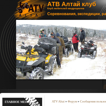
АТВ Алтай клуб
Клуб любителей квадроциклов
Соревнования, экспедиции, р
ATV Altai
»
Форум
»
Сообщения пользова
ГЛАВНОЕ МЕНЮ