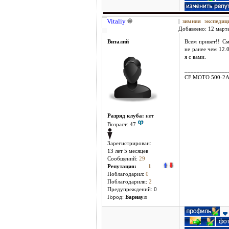
Vitaliy
|
зимняя экспеди
Добавлено: 12 марта
Виталий
Всем привет!! См
не ранее чем 12.0
я с вами.
______________
CF MOTO 500-2
Разряд клуба:
нет
Возраст: 47
Зарегистрирован:
13 лет 5 месяцев
Сообщений:
29
Репутация:
1
Поблагодарил:
0
Поблагодарили:
2
Предупреждений: 0
Город:
Барнаул