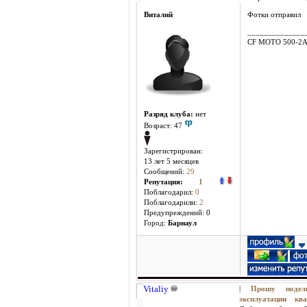
Виталий
Фотки отправил
______________
CF MOTO 500-2
Разряд клуба:
нет
Возраст: 47
Зарегистрирован:
13 лет 5 месяцев
Сообщений:
29
Репутация:
1
Поблагодарил:
0
Поблагодарили:
2
Предупреждений: 0
Город:
Барнаул
Vitaliy
|
Прошу поде
эксплуатации 