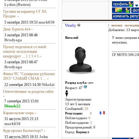
Lydon (Rotten)
Грузики на вариатор CF X6.
Продам.
»
mark650
5 октября 2015 19:53
Vitaliy
|
зимняя экспеди
День Туриста 4х4
»
Добавлено: 13 марта
3 октября 2015 08:48
Виталий
У меня саперная в
Brodyaga
актуальна.
Прошу поделиться со мной
______________
опытом эксплуатации
CF MOTO 500-2
квадродруг ...
1
2
3
4
5
»
3 октября 2015 08:47
Brodyaga
Финал ЧС "Салаирское рубилово
2015" САМЫЙ СМАК 1 ...
»
Разряд клуба:
нет
Nikolai
22 сентября 2015 14:30
Возраст: 47
Ответственные за разделы сайта
»
Зарегистрирован:
7 сентября 2015 15:01
13 лет 5 месяцев
Dimak22
Сообщений:
29
Каракольские озера
»
Репутация:
1
Поблагодарил:
0
31 августа 2015 21:13
Поблагодарили:
2
mark650
Предупреждений: 0
Куда пропал Балтмоторс?
»
Город:
Барнаул
John
15 августа 2015 19:31