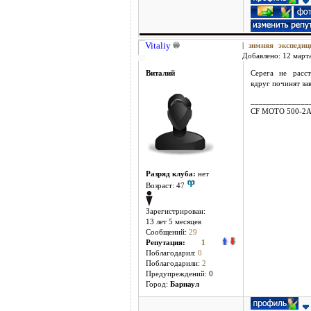
Vitaliy
|
зимняя экспеди
Добавлено: 12 марта
Виталий
Серега не расс
вдруг починят за
______________
CF MOTO 500-2
Разряд клуба:
нет
Возраст: 47
Зарегистрирован:
13 лет 5 месяцев
Сообщений:
29
Репутация:
1
Поблагодарил:
0
Поблагодарили:
2
Предупреждений: 0
Город:
Барнаул