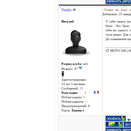
Vitaliy
|
Гонки по льду
Добавлено: 21 январ
Виталий
У тебя скорее вс
было. Это брак 
тебя ни одного т
этом знают. Для с
До повышения цен
______________
CF MOTO 500-2
Разряд клуба:
нет
Возраст: 47
Зарегистрирован:
13 лет 5 месяцев
Сообщений:
29
Репутация:
1
Поблагодарил:
0
Поблагодарили:
2
Предупреждений: 0
Город:
Барнаул