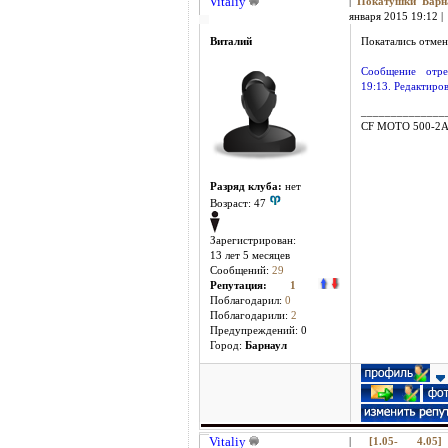
Vitaliy
|
Покатушки Бар
января 2015 19:12 |
Виталий
Покатались отмен
Сообщение отре
19:13. Редактиров
______________
CF MOTO 500-2
Разряд клуба:
нет
Возраст: 47
Зарегистрирован:
13 лет 5 месяцев
Сообщений:
29
Репутация:
1
Поблагодарил:
0
Поблагодарили:
2
Предупреждений: 0
Город:
Барнаул
Vitaliy
|
[1.05- 4.05