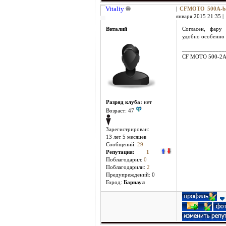
Vitaliy
|
CFMOTO 500A-b
января 2015 21:35 |
Виталий
Согласен, фару
удобно особенно 
______________
CF MOTO 500-2
Разряд клуба:
нет
Возраст: 47
Зарегистрирован:
13 лет 5 месяцев
Сообщений:
29
Репутация:
1
Поблагодарил:
0
Поблагодарили:
2
Предупреждений: 0
Город:
Барнаул