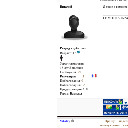
Виталий
Я тоже в ремонте
______________
CF MOTO 500-2
Разряд клуба:
нет
Возраст: 47
Зарегистрирован:
13 лет 5 месяцев
Сообщений:
29
Репутация:
1
Поблагодарил:
0
Поблагодарили:
2
Предупреждений: 0
Город:
Барнаул
Vitaliy
|
Прошу поде
эксплуатации 