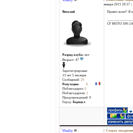
января 2015 20:37 |
Виталий
Привет всем!! Я 
______________
CF MOTO 500-2
Разряд клуба:
нет
Возраст: 47
Зарегистрирован:
13 лет 5 месяцев
Сообщений:
29
Репутация:
1
Поблагодарил:
0
Поблагодарили:
2
Предупреждений: 0
Город:
Барнаул
Vitaliy
|
Старая квадроци