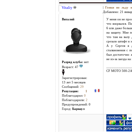
Vitaliy
|
Гонки по льду
Добавлено: 21 январ
Виталий
У меня он не прос
что взорвался. П
6 или даже больш
на защиту. Мне п
что там на валу 
срезало штифт и 
А у Сергея я 
сталкновения с п
был достаточно 
не из-за заезда на
Разряд клуба:
нет
______________
Возраст: 47
CF MOTO 500-2
Зарегистрирован:
13 лет 5 месяцев
Сообщений:
29
Репутация:
1
Поблагодарил:
0
Поблагодарили:
2
Предупреждений: 0
Город:
Барнаул