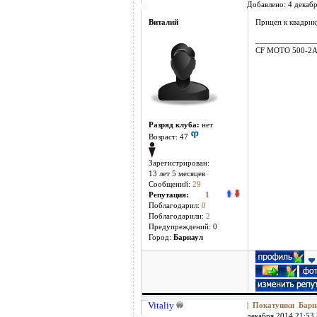
Добавлено: 4 декабр
Виталий
Прицеп к квадри
______________
CF MOTO 500-2
Разряд клуба:
нет
Возраст: 47
Зарегистрирован:
13 лет 5 месяцев
Сообщений:
29
Репутация:
1
Поблагодарил:
0
Поблагодарили:
2
Предупреждений: 0
Город:
Барнаул
Vitaliy
|
Покатушки Бар
декабря 2014 21:53 