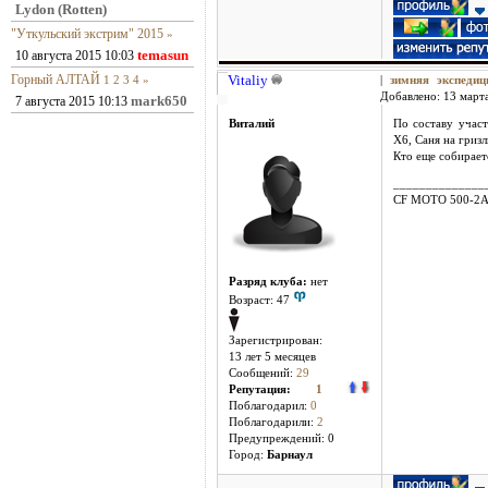
Lydon (Rotten)
"Уткульский экстрим" 2015
»
temasun
10 августа 2015 10:03
Горный АЛТАЙ
Vitaliy
1
2
3
4
»
|
зимняя экспеди
Добавлено: 13 марта
mark650
7 августа 2015 10:13
Виталий
По составу участ
Х6, Саня на гризл
Кто еще собирает
______________
CF MOTO 500-2
Разряд клуба:
нет
Возраст: 47
Зарегистрирован:
13 лет 5 месяцев
Сообщений:
29
Репутация:
1
Поблагодарил:
0
Поблагодарили:
2
Предупреждений: 0
Город:
Барнаул