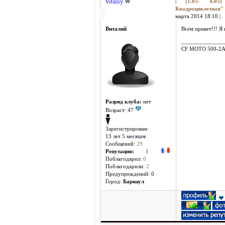
Vitaliy
|
[1.05- 4.05
Квадроциклетная
марта 2014 18:10 |
Виталий
Всем привет!!! Я
______________
CF MOTO 500-2
Разряд клуба:
нет
Возраст: 47
Зарегистрирован:
13 лет 5 месяцев
Сообщений:
29
Репутация:
1
Поблагодарил:
0
Поблагодарили:
2
Предупреждений: 0
Город:
Барнаул