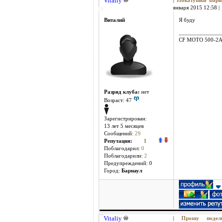
Vitaliy
|
Покатушки Бар
января 2015 12:58 |
Виталий
Я буду
______________
CF MOTO 500-2
Разряд клуба:
нет
Возраст: 47
Зарегистрирован:
13 лет 5 месяцев
Сообщений:
29
Репутация:
1
Поблагодарил:
0
Поблагодарили:
2
Предупреждений: 0
Город:
Барнаул
Vitaliy
|
Прошу поде