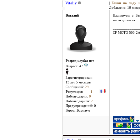
Vitaliy
|
Гонки по льду
Добавлено: 16 январ
Виталий
Планируем с Ба
вести до места.
______________
CF MOTO 500-2
Разряд клуба:
нет
Возраст: 47
Зарегистрирован:
13 лет 5 месяцев
Сообщений:
29
Репутация:
1
Поблагодарил:
0
Поблагодарили:
2
Предупреждений: 0
Город:
Барнаул