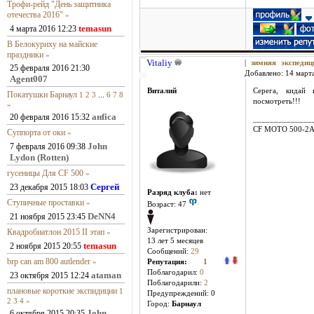
Трофи-рейд "День защитника
отечества 2016"
»
temasun
4 марта 2016 12:23
В Белокуриху на майские
праздники
»
Vitaliy
|
зимняя экспеди
25 февраля 2016 21:30
Добавлено: 14 марта
Agent007
Виталий
Серега, кидай 
Покатушки Барнаул
1
2
3
...
6
7
8
посмотреть!!!
»
анfiса
20 февраля 2016 15:32
______________
CF MOTO 500-2
Суппорта от оки
»
John
7 февраля 2016 09:38
Lydon (Rotten)
гусеницы Для CF 500
»
Сергей
23 декабря 2015 18:03
Разряд клуба:
нет
Ступичные проставки
»
Возраст: 47
DeNN4
21 ноября 2015 23:45
Зарегистрирован:
Квадробиатлон 2015 II этап
»
13 лет 5 месяцев
temasun
2 ноября 2015 20:55
Сообщений:
29
brp can am 800 autlender
»
Репутация:
1
Поблагодарил:
0
ataman
23 октября 2015 12:24
Поблагодарили:
2
плановые короткие экспидиции
1
Предупреждений: 0
2
3
4
»
Город:
Барнаул
John
6 октября 2015 20:35