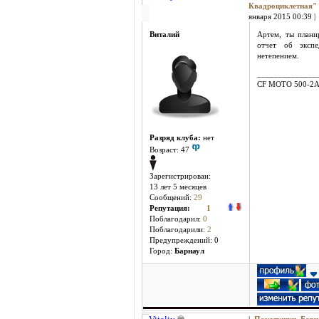
Квадроциклетная
января 2015 00:39 |
Виталий
Артем, ты плани
отчет об эксп
нетепением.
______________
CF MOTO 500-2
Разряд клуба:
нет
Возраст: 47
Зарегистрирован:
13 лет 5 месяцев
Сообщений:
29
Репутация:
1
Поблагодарил:
0
Поблагодарили:
2
Предупреждений: 0
Город:
Барнаул