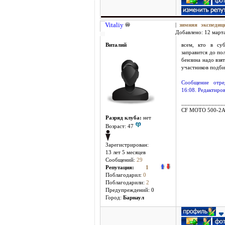
Vitaliy
|
зимняя экспеди
Добавлено: 12 марта
Виталий
всем, кто в суб
заправится до по
бензина надо взят
участников подби
Сообщение отре
16:08. Редактиров
______________
CF MOTO 500-2
Разряд клуба:
нет
Возраст: 47
Зарегистрирован:
13 лет 5 месяцев
Сообщений:
29
Репутация:
1
Поблагодарил:
0
Поблагодарили:
2
Предупреждений: 0
Город:
Барнаул