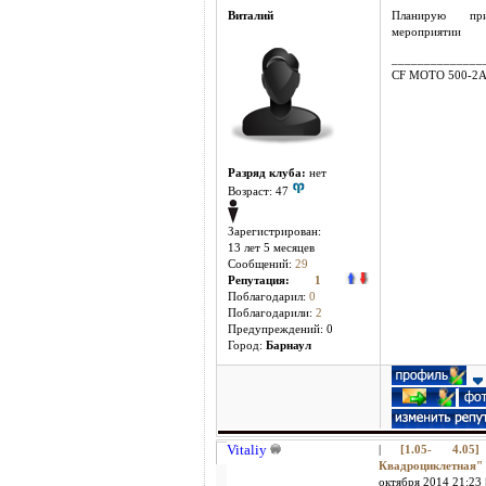
Виталий
Планирую при
мероприятии
______________
CF MOTO 500-2
Разряд клуба:
нет
Возраст: 47
Зарегистрирован:
13 лет 5 месяцев
Сообщений:
29
Репутация:
1
Поблагодарил:
0
Поблагодарили:
2
Предупреждений: 0
Город:
Барнаул
Vitaliy
|
[1.05- 4.05
Квадроциклетная
октября 2014 21:23 