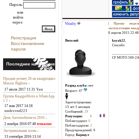
Пароль:
или
войти
через:
Vitaliy
|
Прошу поде
эксплуатации ква
8 апреля 2015 22:48 
Регистрация
Виталий
kayak22
,
Восстановление
Спасибо
пароля
______________
CF MOTO 500-2
Последнее на форуме
Продам резину 26 на квадроцикл
Maxxis Bighorn
»
Разряд клуба:
нет
Yan
17 июля 2017 11:31
Возраст: 47
Группа КвадроМото в WhatsApp
1
2
»
Зарегистрирован:
17 мая 2017 14:18
13 лет 5 месяцев
underend223
Сообщений:
29
Репутация:
1
День Автомобилиста 2016
»
Поблагодарил:
0
temasun
2 ноября 2016 07:40
Поблагодарили:
2
Экстримальная осень
Предупреждений: 0
»
Город:
Барнаул
13 сентября 2016 13:14