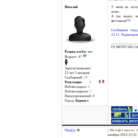
Виталий
У меня не полу
дома.
А где видео, к
фестиваля???
Сообщение отре
22:11. Редактиров
______________
CF MOTO 500-2
Разряд клуба:
нет
Возраст: 47
Зарегистрирован:
13 лет 5 месяцев
Сообщений:
29
Репутация:
1
Поблагодарил:
0
Поблагодарили:
2
Предупреждений: 0
Город:
Барнаул
Vitaliy
|
Мотофестиваль
октября 2014 21:32 