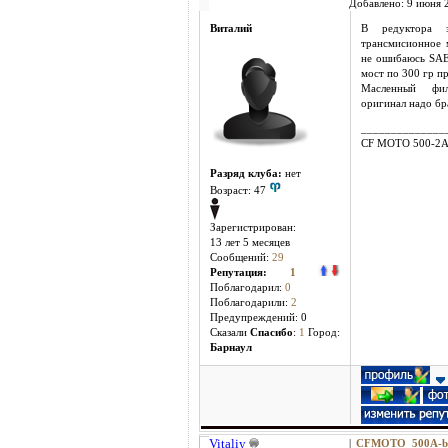
Добавлено: 9 июня 2
Виталий
В редуктора 
трансмисионное 
не ошибаюсь SAE
мост по 300 гр п
Масленный фил
оригинал надо бр
______________
CF MOTO 500-2
Разряд клуба:
нет
Возраст: 47
Зарегистрирован:
13 лет 5 месяцев
Сообщений:
29
Репутация:
1
Поблагодарил:
0
Поблагодарили:
2
Предупреждений: 0
Cказали
Спасибо
:
1
Город:
Барнаул
Vitaliy
|
CFMOTO 500A-