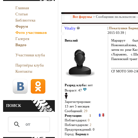
Главная
Статьи
Все форумы
> Сообщения пользователя - 
Библиотека
Форум
Vitaliy
|
Покатушки Барн
Фото участников
2015 03:39 |
Галерея
Виталий
Маршрут бы
Видео
Новомихайловка, 
затем по реке Кас
Участники клуба
сХарьково, с.Ш
Павловский тракт
Партнёры клуба
______________
Контакты
CF MOTO 500-2
Разряд клуба:
нет
Возраст: 47
Зарегистрирован:
ПОИСК
13 лет 5 месяцев
Сообщений:
29
Репутация:
1
Поблагодарил:
0
Поблагодарили:
2
Предупреждений: 0
Город:
Барнаул