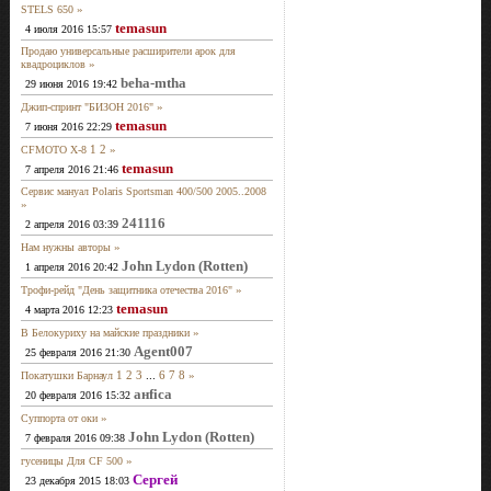
»
STELS 650
temasun
4 июля 2016 15:57
Продаю универсальные расширители арок для
»
квадроциклов
beha-mtha
29 июня 2016 19:42
»
Джип-спринт "БИЗОН 2016"
temasun
7 июня 2016 22:29
1
2
»
CFMOTO X-8
temasun
7 апреля 2016 21:46
Сервис мануал Polaris Sportsman 400/500 2005..2008
»
241116
2 апреля 2016 03:39
»
Нам нужны авторы
John Lydon (Rotten)
1 апреля 2016 20:42
»
Трофи-рейд "День защитника отечества 2016"
temasun
4 марта 2016 12:23
»
В Белокуриху на майские праздники
Agent007
25 февраля 2016 21:30
1
2
3
...
6
7
8
»
Покатушки Барнаул
анfiса
20 февраля 2016 15:32
»
Суппорта от оки
John Lydon (Rotten)
7 февраля 2016 09:38
»
гусеницы Для CF 500
Сергей
23 декабря 2015 18:03