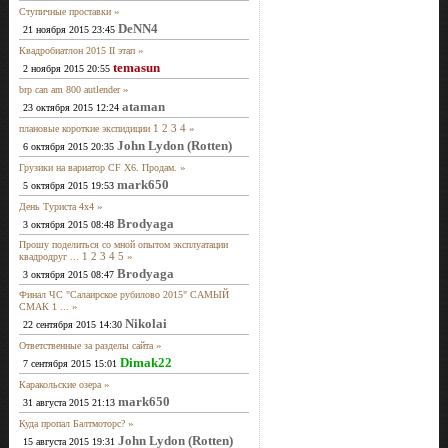
»
Ступичные проставки
DeNN4
21 ноября 2015 23:45
»
Квадробиатлон 2015 II этап
temasun
2 ноября 2015 20:55
»
brp can am 800 autlender
ataman
23 октября 2015 12:24
1
2
3
4
»
плановые короткие экспидиции
John Lydon (Rotten)
6 октября 2015 20:35
»
Грузики на вариатор CF X6. Продам.
mark650
5 октября 2015 19:53
»
День Туриста 4х4
Brodyaga
3 октября 2015 08:48
Прошу поделиться со мной опытом эксплуатации
1
2
3
4
5
»
квадродруг ...
Brodyaga
3 октября 2015 08:47
Финал ЧС "Салаирское рубилово 2015" САМЫЙ
»
СМАК 1 ...
Nikolai
22 сентября 2015 14:30
»
Ответственные за разделы сайта
Dimak22
7 сентября 2015 15:01
»
Каракольские озера
mark650
31 августа 2015 21:13
»
Куда пропал Балтмоторс?
John Lydon (Rotten)
15 августа 2015 19:31