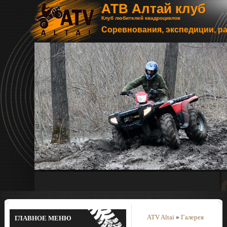
АТВ Алтай клуб
Клуб любителей квадроциклов
Соревнования, экспедиции, р
ATV Altai
»
Галерея
ГЛАВНОЕ МЕНЮ