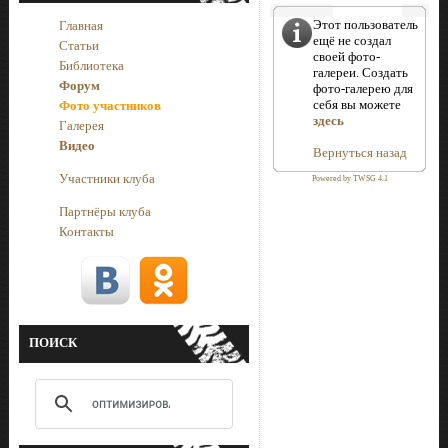
Этот пользователь
Главная
ещё не создал
Статьи
своей фото-
Библиотека
галереи. Создать
Форум
фото-галерею для
себя вы можете
Фото участников
здесь
Галерея
Видео
Вернуться назад
Участники клуба
Powered by TWSG 4.1
Партнёры клуба
Контакты
ПОИСК