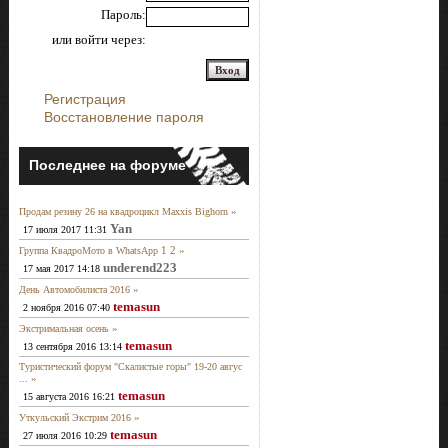
Пароль:
или войти через:
Регистрация
Восстановление пароля
Последнее на форуме
»
Продам резину 26 на квадроцикл Maxxis Bighorn
Yan
17 июля 2017 11:31
1
2
»
Группа КвадроМото в WhatsApp
underend223
17 мая 2017 14:18
»
День Автомобилиста 2016
temasun
2 ноября 2016 07:40
»
Экстримальная осень
temasun
13 сентября 2016 13:14
Туристический форум "Скалистые горы" 19-20 авгус
»
...
temasun
15 августа 2016 16:21
»
Уткульский Экстрим 2016
temasun
27 июля 2016 10:29