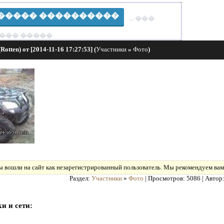
����� ����������
... ���
��� �����
otten) от [2014-11-16 17:27:53]
(
Участники
»
Фото
)
 вошли на сайт как незарегистрированный пользователь. Мы рекомендуем вам 
Раздел:
Участники
»
Фото
| Просмотров: 5086 | Автор
и и сети: