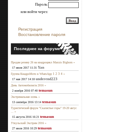
Пароль:
или войти через:
Регистрация
Восстановление пароля
Последнее на форуме
»
Продам резину 26 на квадроцикл Maxxis Bighorn
Yan
17 июля 2017 11:31
1
2
3
4
»
Группа КвадроМото в WhatsApp
underend223
17 мая 2017 14:18
»
День Автомобилиста 2016
temasun
2 ноября 2016 07:40
»
Экстримальная осень
temasun
13 сентября 2016 13:14
Туристический форум "Скалистые горы" 19-20 авгус
»
...
temasun
15 августа 2016 16:21
»
Уткульский Экстрим 2016
temasun
27 июля 2016 10:29