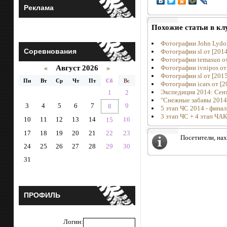
Реклама
Похожие статьи в кл
Фотографии John Lydon
Соревнования
Фотографии sl от [2014
Фотографии temasun от
Август 2026
Фотографии ivnipos от
«
»
Фотографии sl от [2015
Пн
Вт
Ср
Чт
Пт
Сб
Вс
Фотографии icars от [2
Экспедиция 2014: Сент
1
2
"Снежные забавы 2014
3
4
5
6
7
9
8
5 этап ЧС 2014 - финал
3 этап ЧС + 4 этап ЧА
10
11
12
13
14
16
15
17
18
19
20
21
22
23
Посетители, на
24
25
26
27
28
29
30
31
ПРОФИЛЬ
Логин: