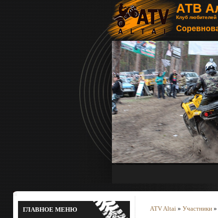
АТВ А
Клуб любителей
Соревнова
ATV Altai
»
Участники
ГЛАВНОЕ МЕНЮ