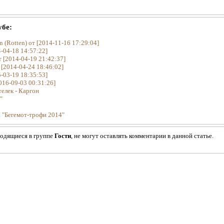
убе:
 (Rotten) от [2014-11-16 17:29:04]
-04-18 14:57:22]
 [2014-04-19 21:42:37]
 [2014-04-24 18:46:02]
-03-19 18:35:53]
016-09-03 00:31:26]
елек - Каргон
"
К "Бегемот-трофи 2014"
ходящиеся в группе
Гости
, не могут оставлять комментарии в данной статье.