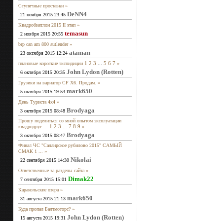
»
Ступичные проставки
DeNN4
21 ноября 2015 23:45
»
Квадробиатлон 2015 II этап
temasun
2 ноября 2015 20:55
»
brp can am 800 autlender
ataman
23 октября 2015 12:24
1
2
3
...
5
6
7
»
плановые короткие экспидиции
John Lydon (Rotten)
6 октября 2015 20:35
»
Грузики на вариатор CF X6. Продам.
mark650
5 октября 2015 19:53
»
День Туриста 4х4
Brodyaga
3 октября 2015 08:48
Прошу поделиться со мной опытом эксплуатации
1
2
3
...
7
8
9
»
квадродруг ...
Brodyaga
3 октября 2015 08:47
Финал ЧС "Салаирское рубилово 2015" САМЫЙ
»
СМАК 1 ...
Nikolai
22 сентября 2015 14:30
»
Ответственные за разделы сайта
Dimak22
7 сентября 2015 15:01
»
Каракольские озера
mark650
31 августа 2015 21:13
»
Куда пропал Балтмоторс?
John Lydon (Rotten)
15 августа 2015 19:31