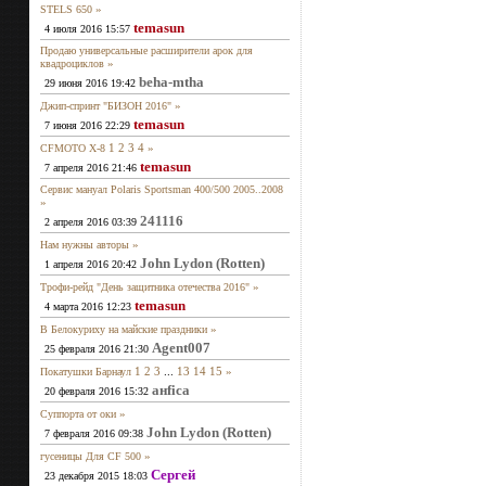
»
STELS 650
temasun
4 июля 2016 15:57
Продаю универсальные расширители арок для
»
квадроциклов
beha-mtha
29 июня 2016 19:42
»
Джип-спринт "БИЗОН 2016"
temasun
7 июня 2016 22:29
1
2
3
4
»
CFMOTO X-8
temasun
7 апреля 2016 21:46
Сервис мануал Polaris Sportsman 400/500 2005..2008
»
241116
2 апреля 2016 03:39
»
Нам нужны авторы
John Lydon (Rotten)
1 апреля 2016 20:42
»
Трофи-рейд "День защитника отечества 2016"
temasun
4 марта 2016 12:23
»
В Белокуриху на майские праздники
Agent007
25 февраля 2016 21:30
1
2
3
...
13
14
15
»
Покатушки Барнаул
анfiса
20 февраля 2016 15:32
»
Суппорта от оки
John Lydon (Rotten)
7 февраля 2016 09:38
»
гусеницы Для CF 500
Сергей
23 декабря 2015 18:03