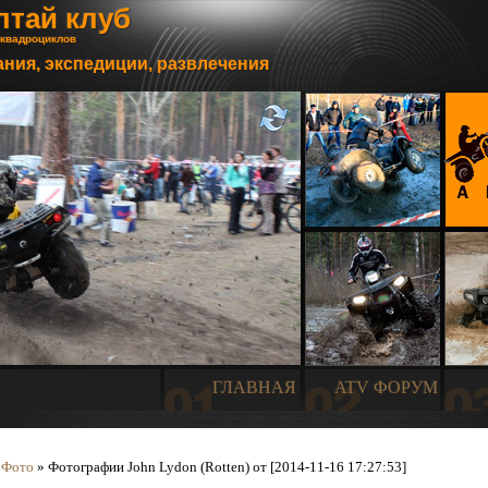
лтай клуб
 квадроциклов
ния, экспедиции, развлечения
ГЛАВНАЯ
ATV ФОРУМ
»
Фото
» Фотографии John Lydon (Rotten) от [2014-11-16 17:27:53]