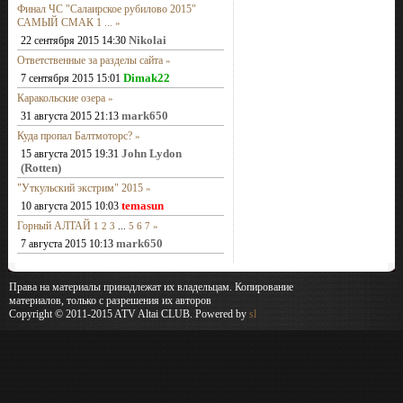
Финал ЧС "Салаирское рубилово 2015"
САМЫЙ СМАК 1 ...
»
Nikolai
22 сентября 2015 14:30
Ответственные за разделы сайта
»
Dimak22
7 сентября 2015 15:01
Каракольские озера
»
mark650
31 августа 2015 21:13
Куда пропал Балтмоторс?
»
John Lydon
15 августа 2015 19:31
(Rotten)
"Уткульский экстрим" 2015
»
temasun
10 августа 2015 10:03
Горный АЛТАЙ
1
2
3
...
5
6
7
»
mark650
7 августа 2015 10:13
Права на материалы принадлежат их владельцам. Копирование
материалов, только с разрешения их авторов
Copyright © 2011-2015 ATV Altai CLUB. Powered by
sl