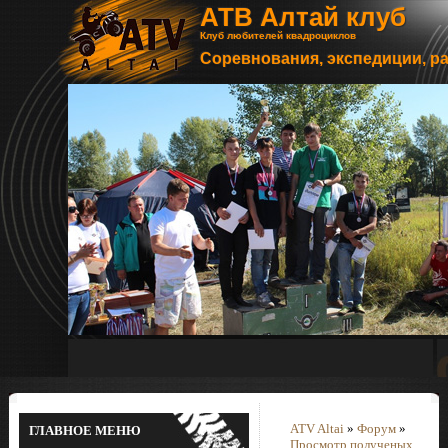
АТВ Алтай клуб
Клуб любителей квадроциклов
Соревнования, экспедиции, р
ATV Altai
»
Форум
»
ГЛАВНОЕ МЕНЮ
Просмотр полученых