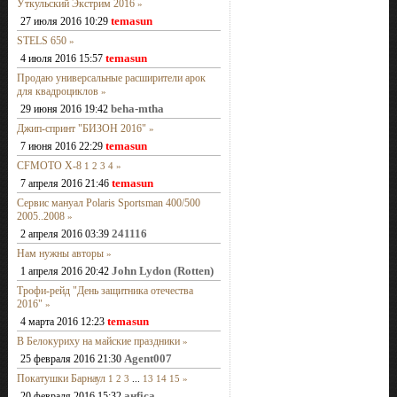
Уткульский Экстрим 2016
»
temasun
27 июля 2016 10:29
STELS 650
»
temasun
4 июля 2016 15:57
Продаю универсальные расширители арок
для квадроциклов
»
beha-mtha
29 июня 2016 19:42
Джип-спринт "БИЗОН 2016"
»
temasun
7 июня 2016 22:29
CFMOTO X-8
1
2
3
4
»
temasun
7 апреля 2016 21:46
Сервис мануал Polaris Sportsman 400/500
2005..2008
»
241116
2 апреля 2016 03:39
Нам нужны авторы
»
John Lydon (Rotten)
1 апреля 2016 20:42
Трофи-рейд "День защитника отечества
2016"
»
temasun
4 марта 2016 12:23
В Белокуриху на майские праздники
»
Agent007
25 февраля 2016 21:30
Покатушки Барнаул
1
2
3
...
13
14
15
»
анfiса
20 февраля 2016 15:32