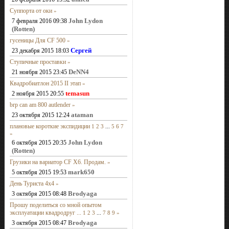
Суппорта от оки
»
John Lydon
7 февраля 2016 09:38
(Rotten)
гусеницы Для CF 500
»
Сергей
23 декабря 2015 18:03
Ступичные проставки
»
DeNN4
21 ноября 2015 23:45
Квадробиатлон 2015 II этап
»
temasun
2 ноября 2015 20:55
brp can am 800 autlender
»
ataman
23 октября 2015 12:24
плановые короткие экспидиции
1
2
3
...
5
6
7
»
John Lydon
6 октября 2015 20:35
(Rotten)
Грузики на вариатор CF X6. Продам.
»
mark650
5 октября 2015 19:53
День Туриста 4х4
»
Brodyaga
3 октября 2015 08:48
Прошу поделиться со мной опытом
эксплуатации квадродруг ...
1
2
3
...
7
8
9
»
Brodyaga
3 октября 2015 08:47