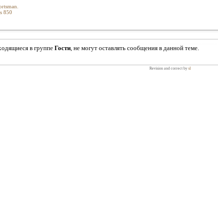
ortsman.
s 850
ходящиеся в группе
Гости
, не могут оставлять сообщения в данной теме.
Revision and correct by
sl