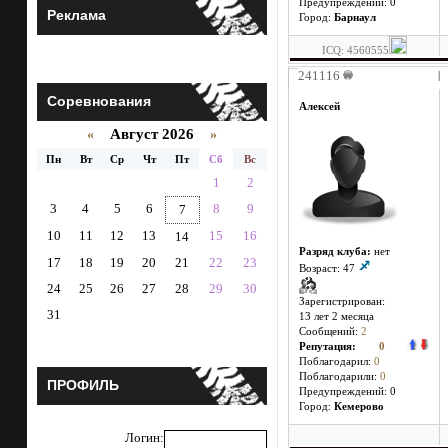
Предупреждений: 0
Реклама
Город:
Барнаул
ICQ: 4560555
241116
|
Соревнования
Алексей
Август 2026
«
»
Пн
Вт
Ср
Чт
Пт
Сб
Вс
1
2
3
4
5
6
8
9
7
10
11
12
13
15
16
14
Разряд клуба:
нет
17
18
19
20
21
22
23
Возраст: 47
24
25
26
27
28
29
30
Зарегистрирован:
31
13 лет 2 месяцa
Сообщений:
2
Репутация:
0
Поблагодарил:
0
Поблагодарили:
0
ПРОФИЛЬ
Предупреждений: 0
Город:
Кемерово
Логин: