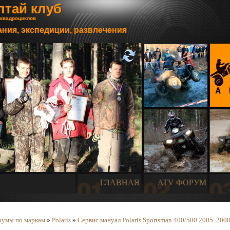
лтай клуб
 квадроциклов
ния, экспедиции, развлечения
ГЛАВНАЯ
ATV ФОРУМ
умы по маркам
»
Polaris
»
Сервис мануал Polaris Sportsman 400/500 2005..200