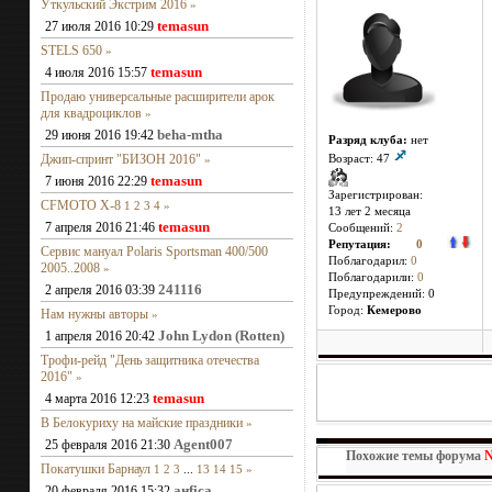
Уткульский Экстрим 2016
»
temasun
27 июля 2016 10:29
STELS 650
»
temasun
4 июля 2016 15:57
Продаю универсальные расширители арок
для квадроциклов
»
beha-mtha
29 июня 2016 19:42
Разряд клуба:
нет
Джип-спринт "БИЗОН 2016"
»
Возраст: 47
temasun
7 июня 2016 22:29
Зарегистрирован:
CFMOTO X-8
1
2
3
4
»
13 лет 2 месяцa
temasun
7 апреля 2016 21:46
Сообщений:
2
Репутация:
0
Сервис мануал Polaris Sportsman 400/500
Поблагодарил:
0
2005..2008
»
Поблагодарили:
0
241116
2 апреля 2016 03:39
Предупреждений: 0
Город:
Кемерово
Нам нужны авторы
»
John Lydon (Rotten)
1 апреля 2016 20:42
Трофи-рейд "День защитника отечества
2016"
»
temasun
4 марта 2016 12:23
В Белокуриху на майские праздники
»
Agent007
25 февраля 2016 21:30
Похожие темы форума
Покатушки Барнаул
1
2
3
...
13
14
15
»
анfiса
20 февраля 2016 15:32