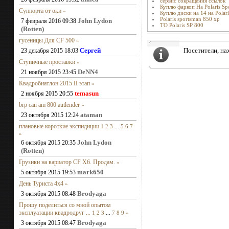
сервис сокращения ссылок
Куплю фаркоп На Polaris Sp
Суппорта от оки
»
Куплю диски на 14 на Polari
Polaris sportsman 850 xp
John Lydon
7 февраля 2016 09:38
ТО Polaris SP 800
(Rotten)
гусеницы Для CF 500
»
Сергей
Посетители, на
23 декабря 2015 18:03
Ступичные проставки
»
DeNN4
21 ноября 2015 23:45
Квадробиатлон 2015 II этап
»
temasun
2 ноября 2015 20:55
brp can am 800 autlender
»
ataman
23 октября 2015 12:24
плановые короткие экспидиции
1
2
3
...
5
6
7
»
John Lydon
6 октября 2015 20:35
(Rotten)
Грузики на вариатор CF X6. Продам.
»
mark650
5 октября 2015 19:53
День Туриста 4х4
»
Brodyaga
3 октября 2015 08:48
Прошу поделиться со мной опытом
эксплуатации квадродруг ...
1
2
3
...
7
8
9
»
Brodyaga
3 октября 2015 08:47