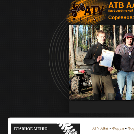
АТВ А
Клуб любителей
Соревнова
ATV Altai
»
Форум
»
Фор
ГЛАВНОЕ МЕНЮ