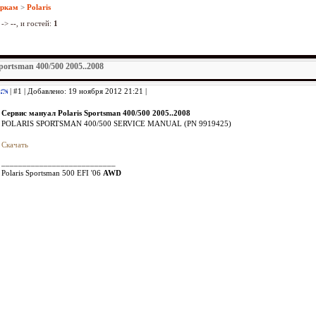
аркам
>
Polaris
->
--
, и гостей:
1
portsman 400/500 2005..2008
| #1 | Добавлено: 19 ноября 2012 21:21 |
Сервис мануал Polaris Sportsman 400/500 2005..2008
POLARIS SPORTSMAN 400/500 SERVICE MANUAL (PN 9919425)
Скачать
___________________________
Polaris Sportsman 500 EFI '06
AWD