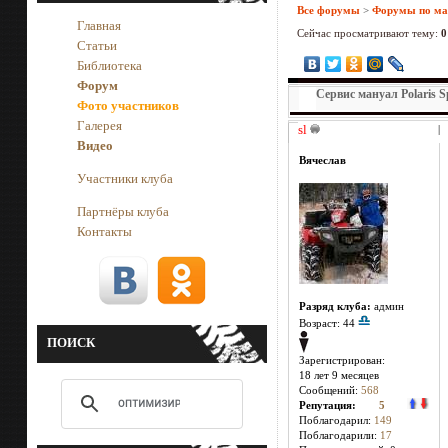
Все форумы
>
Форумы по м
Главная
Сейчас просматривают тему:
0
Статьи
Библиотека
Форум
Сервис мануал Polaris S
Фото участников
Галерея
sl
|
Видео
Вячеслав
Участники клуба
Партнёры клуба
Контакты
Разряд клуба:
админ
Возраст: 44
ПОИСК
Зарегистрирован:
18 лет 9 месяцев
Сообщений:
568
Репутация:
5
Поблагодарил:
149
Поблагодарили:
17