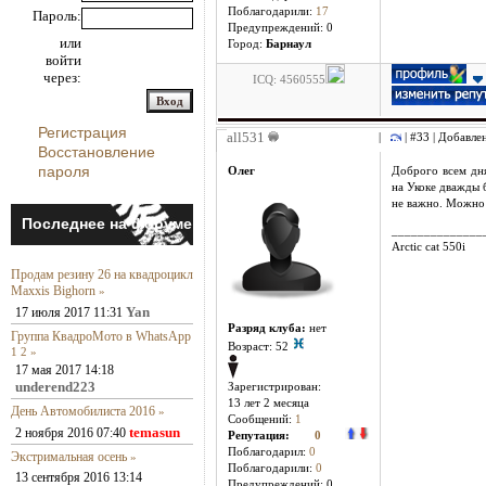
Поблагодарили:
17
Пароль:
Предупреждений: 0
или
Город:
Барнаул
войти
через:
ICQ: 4560555
Регистрация
all531
|
| #33 | Добавле
Восстановление
пароля
Олег
Доброго всем дня
на Укоке дважды 
не важно. Можно 
Последнее на форуме
______________
Arctic cat 550i
Продам резину 26 на квадроцикл
Maxxis Bighorn
»
Yan
17 июля 2017 11:31
Разряд клуба:
нет
Группа КвадроМото в WhatsApp
Возраст: 52
1
2
»
17 мая 2017 14:18
underend223
Зарегистрирован:
13 лет 2 месяцa
День Автомобилиста 2016
»
Сообщений:
1
temasun
2 ноября 2016 07:40
Репутация:
0
Поблагодарил:
0
Экстримальная осень
»
Поблагодарили:
0
13 сентября 2016 13:14
Предупреждений: 0