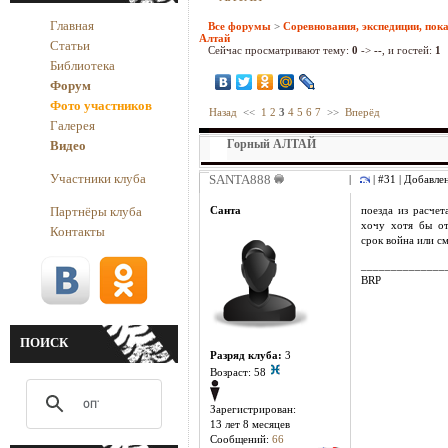
Главная
Все форумы
>
Соревнования, экспедиции, пок
Алтай
Статьи
Сейчас просматривают тему:
0
->
--
, и гостей:
1
Библиотека
Форум
Фото участников
Назад
<<
1
2
3
4
5
6
7
>>
Вперёд
Галерея
Горный АЛТАЙ
Видео
Участники клуба
SANTA888
|
| #31 | Добавле
Партнёры клуба
Санта
поезда из расчет
хочу хотя бы отд
Контакты
срок война или с
______________
BRP
ПОИСК
Разряд клуба:
3
Возраст: 58
Зарегистрирован:
13 лет 8 месяцев
Сообщений:
66