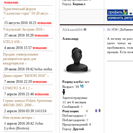
temasun
Город:
Барнаул
Туристический форум
"Скалистые горы" 19-20 авгус ...
»
temasun
15 августа 2016 16:21
Уткульский Экстрим 2016
Aleksandr04
»
|
| #34 | Добавле
temasun
27 июля 2016 10:29
Александр
А почему не расс
STELS 650
»
гдето читал на
temasun
4 июля 2016 15:57
пробивались тол
прошли. Есть пол
Продаю универсальные
расширители арок для
______________
квадроциклов
»
beha-mtha
29 июня 2016 19:42
Джип-спринт "БИЗОН 2016"
»
temasun
7 июня 2016 22:29
Разряд клуба:
нет
Возраст: 39
CFMOTO X-8
1
2
»
temasun
7 апреля 2016 21:46
Зарегистрирован:
Сервис мануал Polaris Sportsman
11 лет 6 месяцев
400/500 2005..2008
»
Сообщений:
4
241116
2 апреля 2016 03:39
Репутация:
0
Поблагодарил:
0
Нам нужны авторы
»
Поблагодарили:
0
John
1 апреля 2016 20:42
Предупреждений: 0
Lydon (Rotten)
Город:
Другой