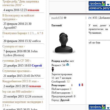
Трофи-рейд "День защитника
отечества 2016"
»
temasun
4 марта 2016 12:23
В Белокуриху на майские
mark650
|
| #35 | Добавле
праздники
»
25 февраля 2016 21:30
Евгений
У них денег хв
Agent007
практически на
Покатушки Барнаул
Чулышман.
1
2
3
...
6
7
8
»
______________
анfiса
20 февраля 2016 15:32
х6 не бмв
Суппорта от оки
»
John
7 февраля 2016 09:38
Lydon (Rotten)
гусеницы Для CF 500
»
Разряд клуба:
нет
Сергей
23 декабря 2015 18:03
Возраст: 54
Ступичные проставки
»
Зарегистрирован:
DeNN4
21 ноября 2015 23:45
11 лет 7 месяцев
Квадробиатлон 2015 II этап
»
Сообщений:
32
Репутация:
0
temasun
2 ноября 2015 20:55
Поблагодарил:
0
brp can am 800 autlender
»
Поблагодарили:
1
ataman
23 октября 2015 12:24
Предупреждений: 0
Город:
Другой
плановые короткие экспидиции
1
2
3
4
»
John
6 октября 2015 20:35