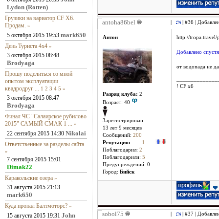
Lydon (Rotten)
Грузики на вариатор CF X6.
antoha86bel
|
| #36 | Добавле
Продам.
»
mark650
5 октября 2015 19:53
Антон
http://tropa.trave
День Туриста 4х4
»
Добавлено спустя
3 октября 2015 08:48
Brodyaga
от водопада не дал
Прошу поделиться со мной
______________
опытом эксплуатации
! CF x6
квадродруг ...
1
2
3
4
5
»
Разряд клуба:
2
3 октября 2015 08:47
Возраст: 40
Brodyaga
Финал ЧС "Салаирское рубилово
Зарегистрирован:
2015" САМЫЙ СМАК 1 ...
»
13 лет 9 месяцев
Nikolai
22 сентября 2015 14:30
Сообщений:
200
Репутация:
1
Ответственные за разделы сайта
Поблагодарил:
2
»
Поблагодарили:
5
7 сентября 2015 15:01
Предупреждений: 0
Dimak22
Город:
Бийск
Каракольские озера
»
31 августа 2015 21:13
mark650
Куда пропал Балтмоторс?
»
sobol75
|
| #37 | Добавле
John
15 августа 2015 19:31