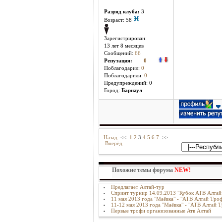
Разряд клуба:
3
Возраст: 58
Зарегистрирован:
13 лет 8 месяцев
Сообщений:
66
Репутация:
0
Поблагодарил:
0
Поблагодарили:
0
Предупреждений: 0
Город:
Барнаул
Назад
<<
1
2
3
4
5
6
7
>>
Вперёд
Похожие темы форума
NEW!
Предлагает Алтай-тур
Спринт турнир 14.09.2013 "Кубок АТВ Алтай
11 мая 2013 года "Маёвка" - "АТВ Алтай Трофи
11-12 мая 2013 года "Маёвка" - "АТВ Алтай 
Первые трофи организованные Атв Алтай