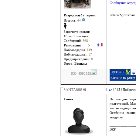
Сообщение отреда
______________
Polaris Sportsman
Разряд клуба:
админ
Возраст: 44
Зарегистрирован:
18 лет 9 месяцев
Сообщений:
568
Репутация:
5
Поблагодарил:
149
Поблагодарили:
17
Предупреждений: 0
Город:
Барнаул
ICQ: 4560555
SANTA888
|
| #45 | Добавле
Санта
На сегодня пер
подготовкой. Ма
нет экспедиционн
Особенно важно
квадрике.
______________
BRP