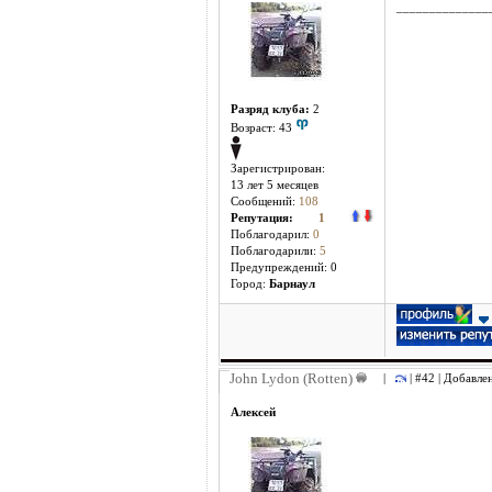
______________
Разряд клуба:
2
Возраст: 43
Зарегистрирован:
13 лет 5 месяцев
Сообщений:
108
Репутация:
1
Поблагодарил:
0
Поблагодарили:
5
Предупреждений: 0
Город:
Барнаул
John Lydon (Rotten)
|
| #42 | Добавле
Алексей