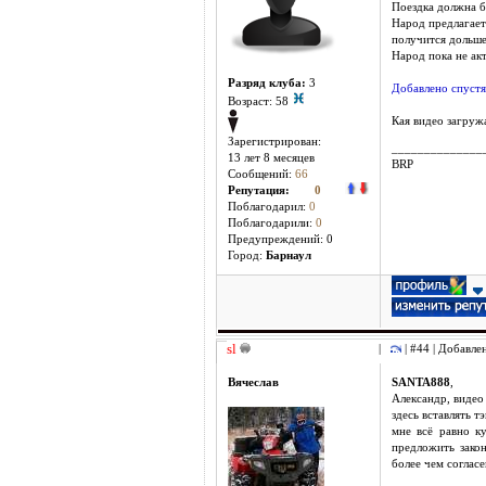
Поездка должна б
Народ предлагает
получится дольше 
Народ пока не акт
Разряд клуба:
3
Добавлено спустя
Возраст: 58
Кая видео загруж
Зарегистрирован:
______________
13 лет 8 месяцев
BRP
Сообщений:
66
Репутация:
0
Поблагодарил:
0
Поблагодарили:
0
Предупреждений: 0
Город:
Барнаул
sl
|
| #44 | Добавле
Вячеслав
SANTA888
,
Александр, видео 
здесь вставлять тэ
мне всё равно ку
предложить зако
более чем согласе