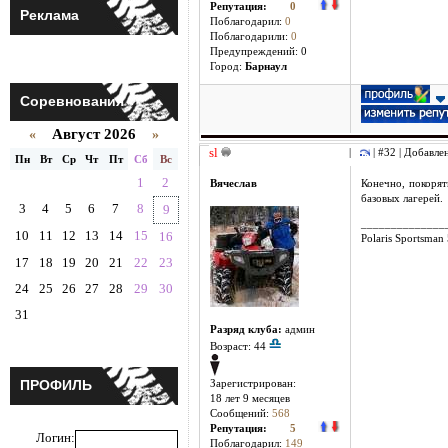
Репутация:
0
Реклама
Поблагодарил:
0
Поблагодарили:
0
Предупреждений: 0
Город:
Барнаул
Соревнования
Август 2026
«
»
sl
|
| #32 | Добавле
Пн
Вт
Ср
Чт
Пт
Сб
Вс
1
2
Вячеслав
Конечно, покорят
базовых лагерей.
3
4
5
6
7
8
9
______________
10
11
12
13
14
15
16
Polaris Sportsman
17
18
19
20
21
22
23
24
25
26
27
28
29
30
31
Разряд клуба:
админ
Возраст: 44
ПРОФИЛЬ
Зарегистрирован:
18 лет 9 месяцев
Сообщений:
568
Репутация:
5
Логин:
Поблагодарил:
149