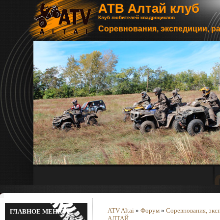
АТВ Алтай клуб
Клуб любителей квадроциклов
Соревнования, экспедиции, р
ATV Altai
»
Форум
»
Соревнования, экс
ГЛАВНОЕ МЕНЮ
АЛТАЙ