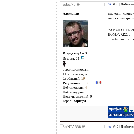
sobol75
|
| #39 | Добавле
Александр
еще один маршрут
места но на три д
______________
YAMAHA GRIZZL
HONDA XR250
Toyota Land Crui
Разряд клуба:
3
Возраст: 51
Зарегистрирован:
11 лет 7 месяцев
Сообщений:
59
Репутация:
0
Поблагодарил:
4
Поблагодарили:
1
Предупреждений: 0
Город:
Барнаул
SANTA888
|
| #40 | Добавле