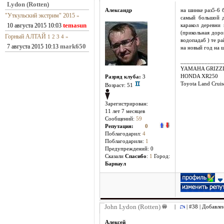
Lydon (Rotten)
Александр
на шинке раз5-6 
"Уткульский экстрим" 2015
»
самый большой д
temasun
10 августа 2015 10:03
каракол деревни
(прикольная дорог
Горный АЛТАЙ
1
2
3
4
»
водопадаб ) те р
mark650
7 августа 2015 10:13
на новый год на 
______________
YAMAHA GRIZZL
HONDA XR250
Разряд клуба:
3
Toyota Land Crui
Возраст: 51
Зарегистрирован:
11 лет 7 месяцев
Сообщений:
59
Репутация:
0
Поблагодарил:
4
Поблагодарили:
1
Предупреждений: 0
Cказали
Спасибо
:
1
Город:
Барнаул
John Lydon (Rotten)
|
| #38 | Добавле
Алексей