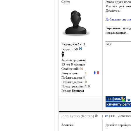
Санта
Этого друга прош
Мы как раз возв
Джазатор.
Добавлено спустя
Вариантов поез
предложенных.
______________
Разряд клуба:
3
BRP
Возраст: 58
Зарегистрирован:
13 лет 8 месяцев
Сообщений:
66
Репутация:
0
Поблагодарил:
0
Поблагодарили:
0
Предупреждений: 0
Город:
Барнаул
John Lydon (Rotten)
|
| #41 | Добавле
Алексей
Давайте перейде