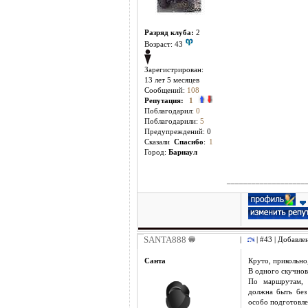
Разряд клуба:
2
Возраст: 43
Зарегистрирован:
13 лет 5 месяцев
Сообщений:
108
Репутация:
1
Поблагодарил:
0
Поблагодарили:
5
Предупреждений: 0
Cказали
Спасибо
:
1
Город:
Барнаул
___________________
SANTA888
|
| #43 | Добавле
Санта
Круто, прикольно,
В одного скучнов
По маршрутам, п
должна быть без
особо подготовле