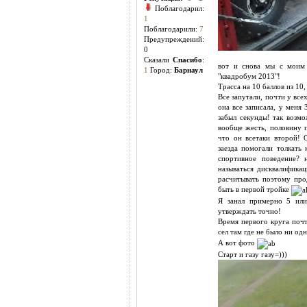
Поблагодарил:
1
Поблагодарили:
7
Предупреждений:
0
Cказали
Спасибо
:
вот и снова мы с моим 
1
Город:
Барнаул
"квадробум 2013"!
Трасса на 10 баллов из 10,
Все запутали, почти у всех
она все записала, у меня
забыл секунды! так возм
вообще жесть, половину п
что он всетаки второй! 
заезда помогали толкать
спортивное поведение? 
называться дисквалификац
расчитывать поэтому про
быть в первой тройке
Я занал примерно 5 или
утверждать точно!
Время первого круга почт
сел там где не было ни од
А вот фото
Старт и газу газу=)))