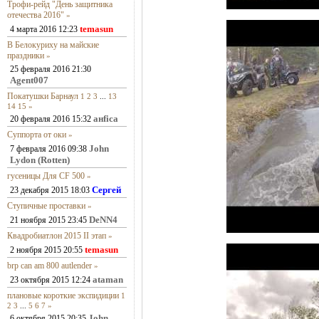
Трофи-рейд "День защитника
отечества 2016"
»
temasun
4 марта 2016 12:23
В Белокуриху на майские
праздники
»
25 февраля 2016 21:30
Agent007
Покатушки Барнаул
1
2
3
...
13
14
15
»
анfiса
20 февраля 2016 15:32
Суппорта от оки
»
John
7 февраля 2016 09:38
Lydon (Rotten)
гусеницы Для CF 500
»
Сергей
23 декабря 2015 18:03
Ступичные проставки
»
DeNN4
21 ноября 2015 23:45
Квадробиатлон 2015 II этап
»
temasun
2 ноября 2015 20:55
brp can am 800 autlender
»
ataman
23 октября 2015 12:24
плановые короткие экспидиции
1
2
3
...
5
6
7
»
John
6 октября 2015 20:35