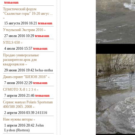
temasun
Туристический форум
"Скалистые горы" 19-20 авгус ...
»
temasun
15 августа 2016 16:21
Уткульский Экстрим 2016
»
temasun
27 июля 2016 10:29
STELS 650
»
temasun
4 июля 2016 15:57
Продаю универсальные
расширители арок для
квадроциклов
»
beha-mtha
29 июня 2016 19:42
Джип-спринт "БИЗОН 2016"
»
temasun
7 июня 2016 22:29
CFMOTO X-8
1
2
3
4
»
temasun
7 апреля 2016 21:46
Сервис мануал Polaris Sportsman
400/500 2005..2008
»
241116
2 апреля 2016 03:39
Нам нужны авторы
»
John
1 апреля 2016 20:42
Lydon (Rotten)