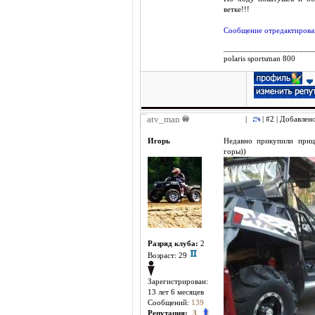
ветке!!!
Сообщение отредактирован
_____________________
polaris sportsman 800
atv_man
|
| #2 | Добавлен
Игорь
Недавно прикупили прице
горы))
Разряд клуба:
2
Возраст: 29
Зарегистрирован:
13 лет 6 месяцев
Сообщений:
139
Репутация:
3