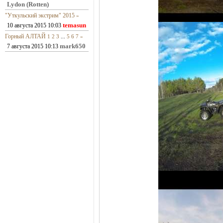
Lydon (Rotten)
"Уткульский экстрим" 2015
»
temasun
10 августа 2015 10:03
Горный АЛТАЙ
1
2
3
...
5
6
7
»
mark650
7 августа 2015 10:13