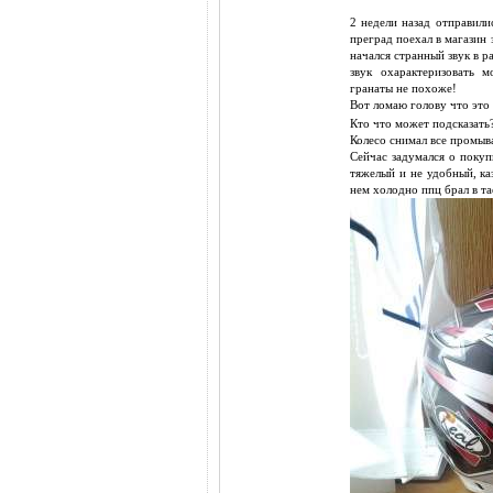
2 недели назад отправили
преград поехал в магазин 
начался странный звук в р
звук охарактеризовать м
гранаты не похоже!
Вот ломаю голову что это 
Кто что может подсказать
Колесо снимал все промыв
Сейчас задумался о покуп
тяжелый и не удобный, ка
нем холодно ппц брал в та