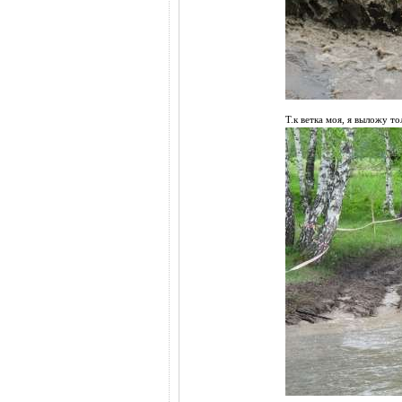
Т.к ветка моя, я выложу т