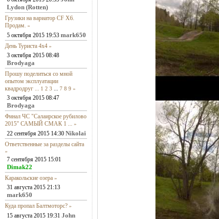
Lydon (Rotten)
Грузики на вариатор CF X6.
Продам.
»
mark650
5 октября 2015 19:53
День Туриста 4х4
»
3 октября 2015 08:48
Brodyaga
Прошу поделиться со мной
опытом эксплуатации
квадродруг ...
1
2
3
...
7
8
9
»
3 октября 2015 08:47
Brodyaga
Финал ЧС "Салаирское рубилово
2015" САМЫЙ СМАК 1 ...
»
Nikolai
22 сентября 2015 14:30
Ответственные за разделы сайта
»
7 сентября 2015 15:01
Dimak22
Каракольские озера
»
31 августа 2015 21:13
mark650
Куда пропал Балтмоторс?
»
John
15 августа 2015 19:31