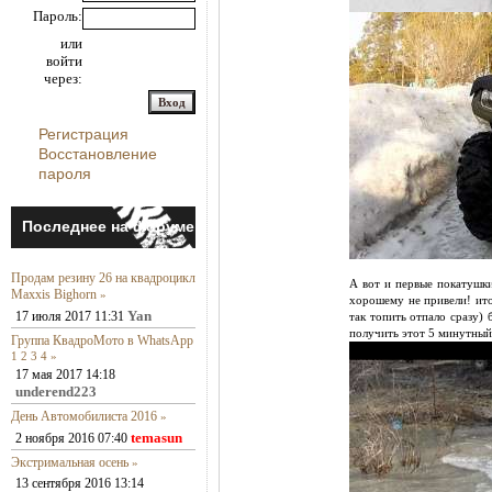
Пароль:
или
войти
через:
Регистрация
Восстановление
пароля
Последнее на форуме
Продам резину 26 на квадроцикл
А вот и первые покатушки
Maxxis Bighorn
»
хорошему не привели! ито
Yan
17 июля 2017 11:31
так топить отпало сразу)
получить этот 5 минутный 
Группа КвадроМото в WhatsApp
1
2
3
4
»
17 мая 2017 14:18
underend223
День Автомобилиста 2016
»
temasun
2 ноября 2016 07:40
Экстримальная осень
»
13 сентября 2016 13:14