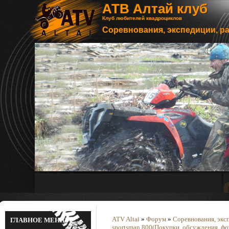
АТВ Алтай клуб
Клуб любителей квадроциклов
Соревнования, экспедиции, р
ATV Altai
»
Форум
»
Соревнования, экс
ГЛАВНОЕ МЕНЮ
sportsman 800(Покупки, обсуждения, фо