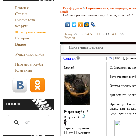
Главная
Все форумы
>
Соревнования, экспедиции, пок
край
Статьи
Сейчас просматривают тему:
0
->
--
, и гостей:
1
Библиотека
Форум
Фото участников
Назад
<<
1
2
3
4
5
...
11
12
13
14
15
>>
Галерея
Вперёд
Видео
Покатушки Барнаул
Участники клуба
Сергей
|
| #181 | Добавл
Партнёры клуба
Сергей
Собираемся на п
Контакты
Встречаемся в суб
Оттуда поедем ка
Для тех кто не зна
ПОИСК
Ориентир: Синий
слева, вам нужн
Разряд клуба:
2
будет трасса для
Возраст: 33
Зарегистрирован:
11 лет 11 месяцев