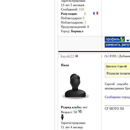
Зарегистрирован:
13 лет 5 месяцев
Сообщений:
108
Репутация:
1
Поблагодарил:
0
Поблагодарили:
5
Предупреждений: 0
Город:
Барнаул
kayak22
|
| #191 | Добавл
Иван
Цитата: Сергей
Решили поменя
Сергей спасибо
неизведанных бро
Сообщение отреда
______________
Разряд клуба:
нет
CF MOTO X8
Возраст: 50
Зарегистрирован:
11 лет 4 месяцa