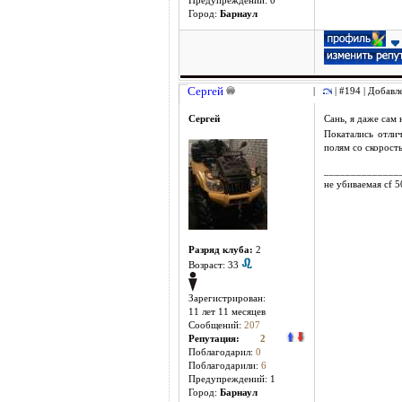
Предупреждений: 0
Город:
Барнаул
Сергей
|
| #194 | Добавл
Сергей
Сань, я даже сам 
Покатались отли
полям со скорост
______________
не убиваемая cf 
Разряд клуба:
2
Возраст: 33
Зарегистрирован:
11 лет 11 месяцев
Сообщений:
207
Репутация:
2
Поблагодарил:
0
Поблагодарили:
6
Предупреждений: 1
Город:
Барнаул