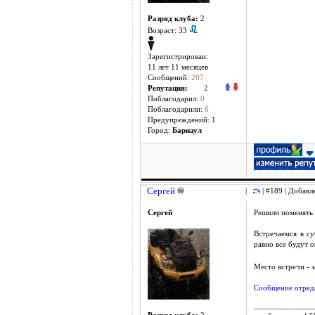
Разряд клуба:
2
Возраст: 33
Зарегистрирован:
11 лет 11 месяцев
Сообщений:
207
Репутация:
2
Поблагодарил:
0
Поблагодарили:
6
Предупреждений: 1
Город:
Барнаул
Сергей
|
| #189 | Добавл
Сергей
Решили поменять 
Встречаемся в су
равно все будут о
Место встречи - з
Сообщение отреда
______________