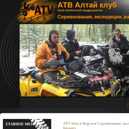
АТВ Алтай клуб
Клуб любителей квадроциклов
Соревнования, экспедиции, р
ATV Altai
»
Форум
»
Соревнования, экс
ГЛАВНОЕ МЕНЮ
Барнаул