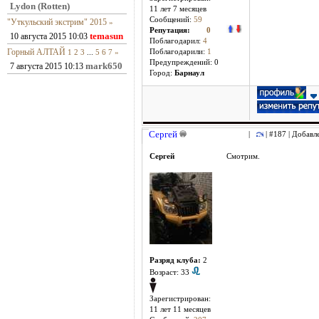
Lydon (Rotten)
11 лет 7 месяцев
Сообщений:
59
"Уткульский экстрим" 2015
»
Репутация:
0
temasun
10 августа 2015 10:03
Поблагодарил:
4
Горный АЛТАЙ
1
2
3
...
5
6
7
»
Поблагодарили:
1
Предупреждений: 0
mark650
7 августа 2015 10:13
Город:
Барнаул
Сергей
|
| #187 | Добавл
Сергей
Смотрим.
Разряд клуба:
2
Возраст: 33
Зарегистрирован:
11 лет 11 месяцев