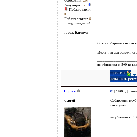
Сообщений:
207
Репутация:
2
Поблагодарил:
0
Поблагодарили:
6
Предупреждений:
1
Город:
Барнаул
Опять собираемся на пока
Место и время встречи со
_____________________
не убиваемая cf 500-ка ы
Сергей
|
| #188 | Добавл
Сергей
Собираемся в суб
покатушки.
______________
не убиваемая cf 