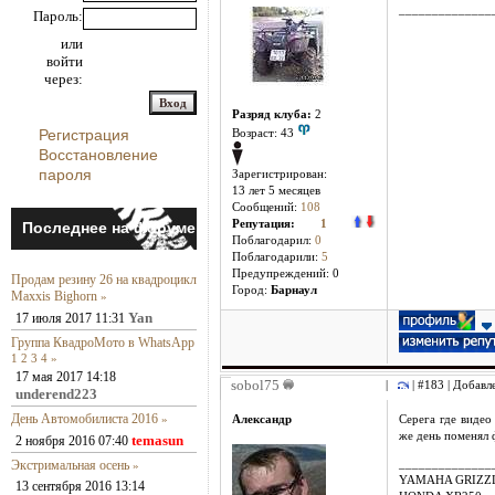
______________
Пароль:
или
войти
через:
Разряд клуба:
2
Регистрация
Возраст: 43
Восстановление
пароля
Зарегистрирован:
13 лет 5 месяцев
Сообщений:
108
Репутация:
1
Последнее на форуме
Поблагодарил:
0
Поблагодарили:
5
Предупреждений: 0
Продам резину 26 на квадроцикл
Город:
Барнаул
Maxxis Bighorn
»
Yan
17 июля 2017 11:31
Группа КвадроМото в WhatsApp
1
2
3
4
»
17 мая 2017 14:18
sobol75
|
| #183 | Добавл
underend223
День Автомобилиста 2016
»
Александр
Серега где видео
же день поменял ф
temasun
2 ноября 2016 07:40
Экстримальная осень
______________
»
YAMAHA GRIZZL
13 сентября 2016 13:14