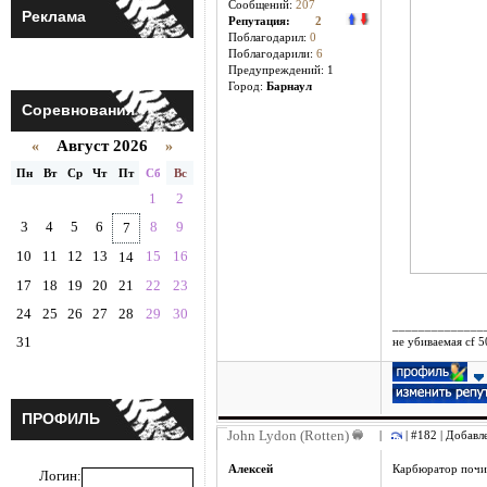
Сообщений:
207
Реклама
Репутация:
2
Поблагодарил:
0
Поблагодарили:
6
Предупреждений: 1
Город:
Барнаул
Соревнования
Август 2026
«
»
Пн
Вт
Ср
Чт
Пт
Сб
Вс
1
2
3
4
5
6
8
9
7
10
11
12
13
15
16
14
17
18
19
20
21
22
23
24
25
26
27
28
29
30
______________
31
не убиваемая cf 
ПРОФИЛЬ
John Lydon (Rotten)
|
| #182 | Добавл
Алексей
Карбюратор почи
Логин: