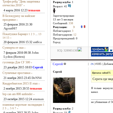
Трофи-рейд "День защитника
Разряд клуба:
1
отечества 2016"
»
Возраст: 41
temasun
4 марта 2016 12:23
В Белокуриху на майские
Зарегистрирован:
праздники
»
13 лет 5 месяцев
Сообщений:
338
25 февраля 2016 21:30
Репутация:
3
Agent007
Поблагодарил:
3
Покатушки Барнаул
1
2
3
...
13
Поблагодарили:
12
14
15
»
Предупреждений: 0
анfiса
20 февраля 2016 15:32
Город:
Суппорта от оки
»
ICQ: 328985130
John
7 февраля 2016 09:38
Lydon (Rotten)
гусеницы Для CF 500
»
Сергей
|
| #185 | Добавл
Сергей
23 декабря 2015 18:03
Сергей
Ступичные проставки
»
Цитата: sobol75
DeNN4
21 ноября 2015 23:45
Серега где ви
Квадробиатлон 2015 II этап
»
temasun
2 ноября 2015 20:55
Я только вернулс
канал.
brp can am 800 autlender
»
______________
ataman
23 октября 2015 12:24
не убиваемая cf 
плановые короткие экспидиции
1
2
3
...
5
6
7
»
Разряд клуба:
2
John
6 октября 2015 20:35
Возраст: 33