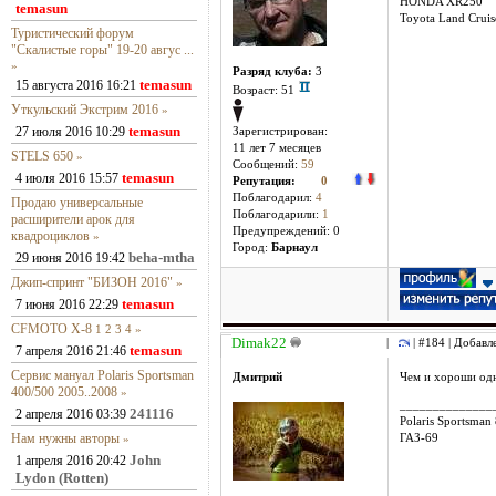
HONDA XR250
temasun
Toyota Land Crui
Туристический форум
"Скалистые горы" 19-20 авгус ...
»
Разряд клуба:
3
temasun
15 августа 2016 16:21
Возраст: 51
Уткульский Экстрим 2016
»
temasun
27 июля 2016 10:29
Зарегистрирован:
11 лет 7 месяцев
STELS 650
»
Сообщений:
59
temasun
4 июля 2016 15:57
Репутация:
0
Поблагодарил:
4
Продаю универсальные
Поблагодарили:
1
расширители арок для
Предупреждений: 0
квадроциклов
»
Город:
Барнаул
beha-mtha
29 июня 2016 19:42
Джип-спринт "БИЗОН 2016"
»
temasun
7 июня 2016 22:29
CFMOTO X-8
1
2
3
4
»
Dimak22
|
| #184 | Добавл
temasun
7 апреля 2016 21:46
Сервис мануал Polaris Sportsman
Дмитрий
Чем и хороши одн
400/500 2005..2008
»
______________
241116
2 апреля 2016 03:39
Polaris Sportsman
Нам нужны авторы
»
ГАЗ-69
John
1 апреля 2016 20:42
Lydon (Rotten)