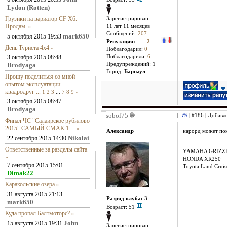
Lydon (Rotten)
Грузики на вариатор CF X6.
Зарегистрирован:
Продам.
»
11 лет 11 месяцев
Сообщений:
207
mark650
5 октября 2015 19:53
Репутация:
2
День Туриста 4х4
»
Поблагодарил:
0
3 октября 2015 08:48
Поблагодарили:
6
Brodyaga
Предупреждений: 1
Город:
Барнаул
Прошу поделиться со мной
опытом эксплуатации
квадродруг ...
1
2
3
...
7
8
9
»
3 октября 2015 08:47
Brodyaga
sobol75
|
| #186 | Добавл
Финал ЧС "Салаирское рубилово
2015" САМЫЙ СМАК 1 ...
»
Александр
нарорд может пок
Nikolai
22 сентября 2015 14:30
______________
Ответственные за разделы сайта
YAMAHA GRIZZL
»
HONDA XR250
7 сентября 2015 15:01
Toyota Land Crui
Dimak22
Каракольские озера
»
31 августа 2015 21:13
Разряд клуба:
3
mark650
Возраст: 51
Куда пропал Балтмоторс?
»
John
15 августа 2015 19:31
Зарегистрирован: