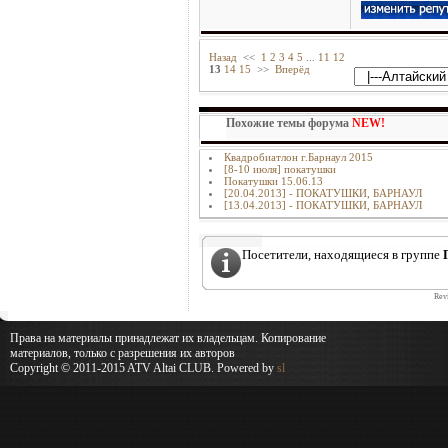
Назад
<<
1
2
3
4
5
...
11
12
13
14
15
>>
Вперёд
Похожие темы форума
NEW!
Квадробиатлон г.Барнаул 2015
[8-10 июля] покатушки
Покатушки 15.06.13
[20.04.2013] - ПОКАТУШКИ, БАРНАУЛ
[13.04.2013] - ПОКАТУШКИ, БАРНАУЛ
Посетители, находящиеся в группе
Revi
Права на материалы принадлежат их владельцам. Копирование
материалов, только с разрешения их авторов
Copyright © 2011-2015 ATV Altai CLUB. Powered by
sl