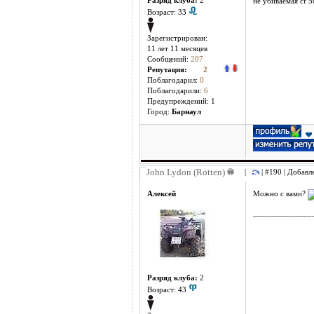
Разряд клуба:
2
не убиваемая cf 
Возраст: 33
Зарегистрирован:
11 лет 11 месяцев
Сообщений:
207
Репутация:
2
Поблагодарил:
0
Поблагодарили:
6
Предупреждений: 1
Город:
Барнаул
John Lydon (Rotten)
|
| #190 | Добавл
Алексей
Можно с вами?
______________
Разряд клуба:
2
Возраст: 43