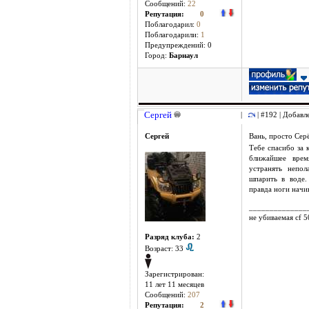
Сообщений:
22
Репутация:
0
Поблагодарил:
0
Поблагодарили:
1
Предупреждений: 0
Город:
Барнаул
Сергей
|
| #192 | Добавл
Сергей
Вань, просто Сер
Тебе спасибо за 
ближайшее врем
устранять непо
шпарить в воде.
правда ноги нач
______________
не убиваемая cf 
Разряд клуба:
2
Возраст: 33
Зарегистрирован:
11 лет 11 месяцев
Сообщений:
207
Репутация:
2