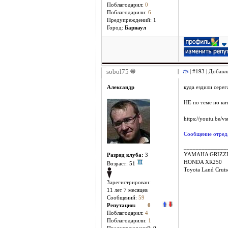
Поблагодарил:
0
Поблагодарили:
6
Предупреждений: 1
Город:
Барнаул
sobol75
|
| #193 | Добавл
Александр
куда ездили серега
НЕ по теме но ки
https://youtu.be
Сообщение отреда
______________
YAMAHA GRIZZL
Разряд клуба:
3
HONDA XR250
Возраст: 51
Toyota Land Crui
Зарегистрирован:
11 лет 7 месяцев
Сообщений:
59
Репутация:
0
Поблагодарил:
4
Поблагодарили:
1