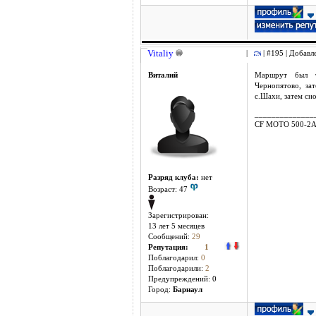
Vitaliy
|
| #195 | Добавл
Виталий
Маршрут был та
Чернопятово, зат
с.Шахи, затем сно
______________
CF MOTO 500-2
Разряд клуба:
нет
Возраст: 47
Зарегистрирован:
13 лет 5 месяцев
Сообщений:
29
Репутация:
1
Поблагодарил:
0
Поблагодарили:
2
Предупреждений: 0
Город:
Барнаул